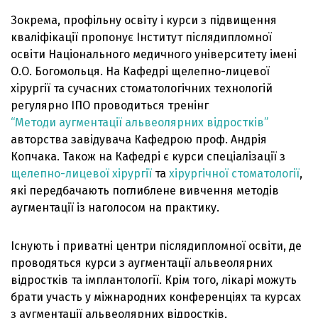
Зокрема, профільну освіту і курси з підвищення
кваліфікації пропонує Інститут післядипломної
освіти Національного медичного університету імені
О.О. Богомольця. На Кафедрі щелепно-лицевої
хірургії та сучасних стоматологічних технологій
регулярно ІПО проводиться тренінг
“Методи аугментації альвеолярних відростків”
авторства завідувача Кафедрою проф. Андрія
Копчака. Також на Кафедрі є курси спеціалізації з
щелепно-лицевої хірургії
та
хірургічної стоматології
,
які передбачають поглиблене вивчення методів
аугментації із наголосом на практику.
Існують і приватні центри післядипломної освіти, де
проводяться курси з аугментації альвеолярних
відростків та імплантології. Крім того, лікарі можуть
брати участь у міжнародних конференціях та курсах
з аугментації альвеолярних відростків,