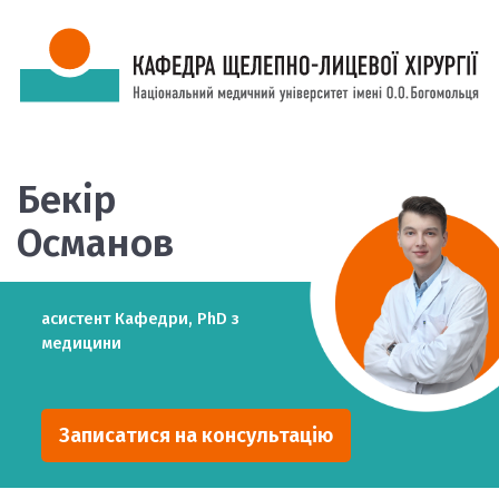
Бекір
Османов
асистент Кафедри, PhD з
медицини
Записатися на консультацію