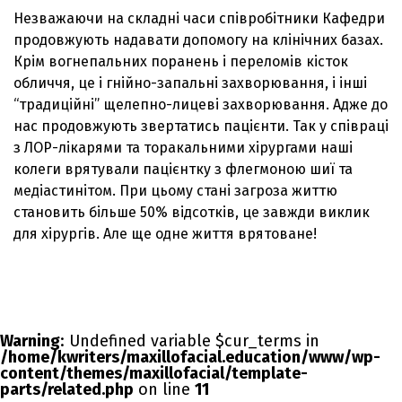
Незважаючи на складні часи співробітники Кафедри
продовжують надавати допомогу на клінічних базах.
Крім вогнепальних поранень і переломів кісток
обличчя, це і гнійно-запальні захворювання, і інші
“традиційні” щелепно-лицеві захворювання. Адже до
нас продовжують звертатись пацієнти. Так у співраці
з ЛОР-лікарями та торакальними хірургами наші
колеги врятували пацієнтку з флегмоною шиї та
медіастинітом. При цьому стані загроза життю
становить більше 50% відсотків, це завжди виклик
для хірургів. Але ще одне життя врятоване!
Warning
: Undefined variable $cur_terms in
/home/kwriters/maxillofacial.education/www/wp-
content/themes/maxillofacial/template-
parts/related.php
on line
11