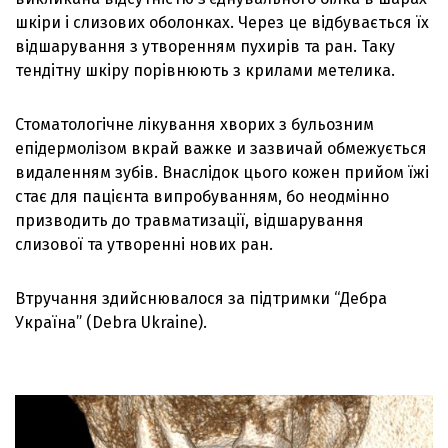
шкіри і слизових оболонках. Через це відбувається їх
відшарування з утворенням пухирів та ран. Таку
тендітну шкіру порівнюють з крилами метелика.
Стоматологічне лікування хворих з бульозним
епідермолізом вкрай важке и зазвичай обмежується
видаленням зубів. Внаслідок цього кожен прийом їжі
стає для пацієнта випробуванням, бо неодмінно
призводить до травматизації, відшарування
слизової та утворенні нових ран.
Втручання здийснювалося за підтримки “Дебра
Україна” (Debra Ukraine).