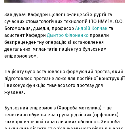
Завідувач Кафедри щелепно-лицевої хірургії та
сучасних стоматологічних технологій ІПО НМУ ім. О.О.
Богомольця, д.мед.н, професор
Андрій Копчак
та
асистент Кафедри
Дмитро Філоненко
провели
безпрецендентну операцію зі встановлення
дентальних імплантатів пацієнту з бульозним
епідермолізом.
Пацієнту було встановлено формуючий протез, який
підготовлює протезне ложе для постійної конструкції
і виконує функцію тимчасового протезу для
жування.
Бульозний епідермоліз (Хвороба метелика) – це
генетично обумовлена група рідкісних (орфанних)
захворювань шкіри та слизових оболонок. Хвороба
викликана відсутністю з’єднувального білка в шарах