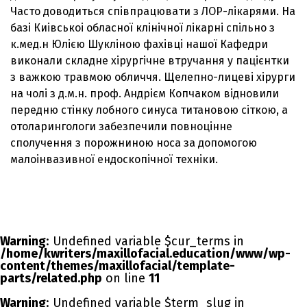
Часто доводиться співпрацювати з ЛОР-лікарями. На
базі Киівськоі обласної клінічної лікарні спільно з
к.мед.н Юлією Шукліною фахівці нашої Кафедри
виконали складне хірургічне втручання у пацієнтки
з важкою травмою обличчя. Щелепно-лицеві хірурги
на чолі з д.м.н. проф. Андрієм Копчаком відновили
передню стінку лобного синуса титановою сіткою, а
отоларингологи забезпечили повноцінне
сполучення з порожниною носа за допомогою
малоінвазивної ендоскопічної техніки.
Warning
: Undefined variable $cur_terms in
/home/kwriters/maxillofacial.education/www/wp-
content/themes/maxillofacial/template-
parts/related.php
on line
11
Warning
: Undefined variable $term_slug in