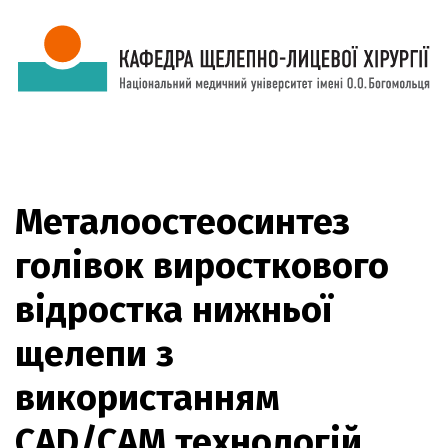
Металоостеосинтез
голівок виросткового
відростка нижньої
щелепи з
використанням
CAD/CAM технологій