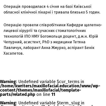
Операція проводилася 4 січня на базі Київської
обласної клінічної лікарні і тривала близько 5 годин.
Операцію провели співробітники Кафедри щелепно-
лицевої хірургії та сучасних стоматологічних
технологій ІПО НМУ Богомольця доцент, д.м.н. Юрій
Чепурний, асистент, PhD з медицини Тетяна
Павличук, лаборант Анна Жмурко, аспірант Бенік
Хасапетов.
Warning
: Undefined variable $cur_terms in
/home/kwriters/maxillofacial.education/www/wp-
content/themes/maxillofacial/template-
parts/related.php
on line
11
Warning
: Undefined variable $term_slug in