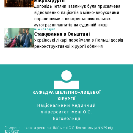
мікрохірургії
Доповідь Тетяни Павличук була присвячена
відновленню пацієнтів з мінно-вибуховими
пораненнями з використанням вільних
аутотраснплантатів на судинній ніжці
МІЖНАРОДНЕ
Стажування в Ольштині
Українські лікарі переймали в Польщі досвід
реконструктивної хірургії обличчя
КАФЕДРА ЩЕЛЕПНО-ЛИЦЕВОЇ
ХІРУРГІЇ
Національний медичний
університет імені О.О.
Богомольця
Створена наказом ректора НМУ імені О.О. Богомольця №429 від
12.07.2021