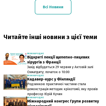
Всі Новини
Читайте інші новини з цієї теми
МІЖНАРОДНЕ
Відкриті лекції щелепно-лицевих
хірургів з Франції
Захід відбудеться 29 червня у Актовій залі
Охматдиту; початок о 10:00
МІЖНАРОДНЕ
Кадавер-курс у Фінляндії
Родзинкою практичної частини стала
демонстрація методик крікотомії, яку провів
професор Юрій Кучин
МІЖНАРОДНЕ
Міжнародний конгрес Групи розвитку