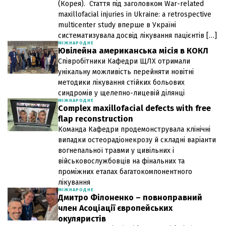
(Корея). Стаття під заголовком War-related
maxillofacial injuries in Ukraine: a retrospective
multicenter study вперше в Україні
систематизувала досвід лікування пацієнтів […]
МІЖНАРОДНЕ
Ювілейна американська місія в КОКЛ
Співробітники Кафедри ЩЛХ отримали
унікальну можливість перейняти новітні
методики лікування стійких больових
синдромів у щелепно-лицевій ділянці
МІЖНАРОДНЕ
Complex maxillofacial defects with free
flap reconstruction
Команда Кафедри продемонструвала клінічні
випадки остеорадіонекрозу й складні варіанти
вогнепальної травми у цивільних і
військовослужбовців на фінальних та
проміжних етапах багатокомпонентного
лікування
МІЖНАРОДНЕ
Дмитро Філоненко – повноправний
член Асоціації європейських
окуляристів