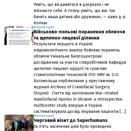
Уявіть, що ви дивитеся в дзеркало і не
впізнаєте себе. А тепер уявіть, що вас так
бачить ваша дитина або дружина», — каже д-р
Копчак
МІЖНАРОДНЕ
Військово-польові поранення обличчя
та щелепно-лицевої ділянки
Результати першого в Україні
епідеміологічного аналізу бойових поранень
обличчя Унікальне багатоцентрове
дослідження за участю співробітників Кафедри
щелепно-лицевої хірургії та сучасних
стоматологічних технологій ІПО НМУ ім. О.О.
Богомольця опубліковане у престижному
журналі Archives of Craniofacial Surgery
(Корея). Стаття під заголовком War-related
maxillofacial injuries in Ukraine: a retrospective
multicenter study вперше в Україні
систематизувала досвід лікування пацієнтів […]
МІЖНАРОДНЕ
Черговий візит до Superhumans
За пʼять насичених днів було проведено