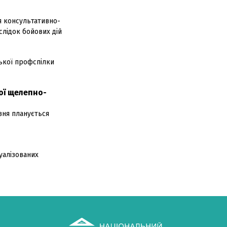
я консультативно-
слідок бойових дій
ької профспілки
ої щелепно-
вня планується
дуалізованих