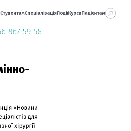
а
Студентам
Спеціалізація
Події
Курси
Пацієнтам
66 867 59 58
мінно-
енція «Новини
еціалістів для
ної хірургії