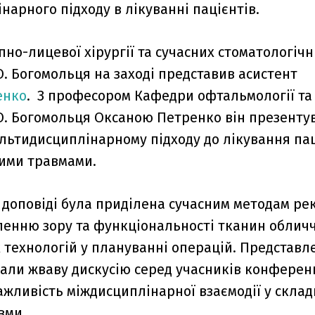
нарного підходу в лікуванні пацієнтів.
но-лицевої хірургії та сучасних стоматологічн
О. Богомольця на заході представив асистент
енко
. З професором Кафедри офтальмології та
.О. Богомольця Оксаною Петренко він презентув
льтидисциплінарному підходу до лікування паці
ими травмами.
 доповіді була приділена сучасним методам ре
вленню зору та функціональності тканин обличч
 технологій у плануванні операцій. Представл
али жваву дискусію серед учасників конференц
ажливість міждисциплінарної взаємодії у скла
вми.