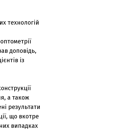
их технологій
 оптометрії
ав доповідь,
єнтів із
конструкції
я, а також
ені результати
ії, що вкотре
дних випадках