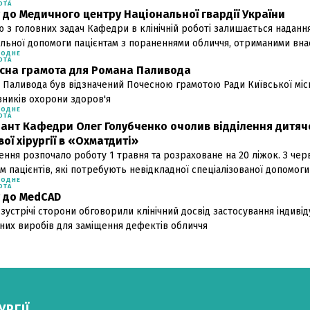
ОТА
т до Медичного центру Національної гвардії України
ю з головних задач Кафедри в клінічній роботі залишається наданн
альної допомоги пацієнтам з пораненнями обличчя, отриманими вна
РОДНЕ
ОТА
сна грамота для Романа Паливода
 Паливода був відзначений Почесною грамотою Ради Київської міс
вників охорони здоров'я
РОДНЕ
ОТА
рант Кафедри Олег Голубченко очолив відділення дитяч
ої хірургії в «Охматдиті»
лення розпочало роботу 1 травня та розраховане на 20 ліжок. З чер
м пацієнтів, які потребують невідкладної спеціалізованої допомоги
РОДНЕ
ОТА
т до MedCAD
 зустрічі сторони обговорили клінічний досвід застосування індиві
них виробів для заміщення дефектів обличчя
РГІЇ