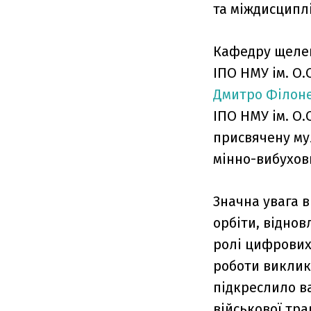
та міждисциплі
Кафедру щелеп
ІПО НМУ ім. О.
Дмитро Філон
ІПО НМУ ім. О
присвячену му
мінно-вибухов
Значна увага в
орбіти, відно
ролі цифрових
роботи виклик
підкреслило в
військової тра