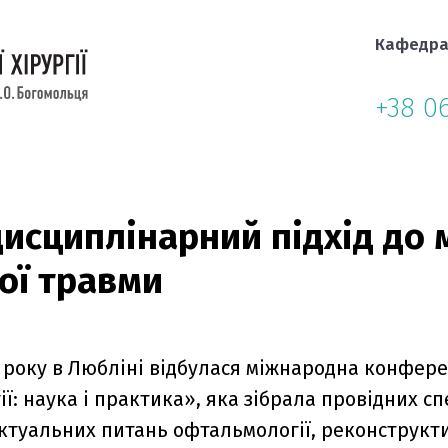
Кафедр
+38 0
исциплінарний підхід до 
ої травми
5 року в Любліні відбулася міжнародна конфер
ї: наука і практика», яка зібрала провідних сп
ктуальних питань офтальмології, реконструктив