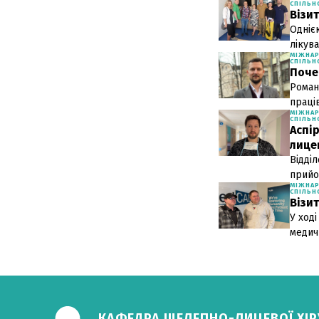
СПІЛЬН
Візи
Одніє
лікув
МІЖНА
СПІЛЬН
Поче
Роман
праці
МІЖНА
СПІЛЬН
Аспі
лицев
Відді
прийо
МІЖНА
СПІЛЬН
Візи
У ході
медич
КАФЕДРА ЩЕЛЕПНО-ЛИЦЕВОЇ ХІРУ