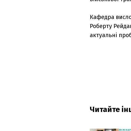
Кафедра висло
Роберту Рейдак
актуальні проб
Читайте інш
МІЖНА