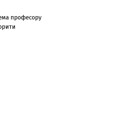
рема професору
ворити