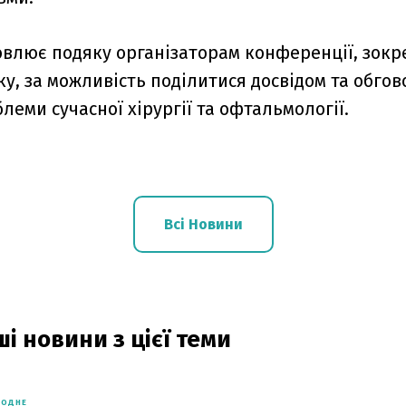
влює подяку організаторам конференції, зок
у, за можливість поділитися досвідом та обго
леми сучасної хірургії та офтальмології.
Всі Новини
і новини з цієї теми
РОДНЕ