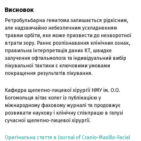
Висновок
Ретробульбарна гематома залишається рідкісним,
але надзвичайно небезпечним ускладненням
травми орбіти, яке може призвести до незворотної
втрати зору. Раннє розпізнавання клінічних ознак,
правильна інтерпретація даних КТ, швидке
залучення офтальмолога та індивідуальний вибір
лікувальної тактики є ключовими умовами
покращення результатів лікування.
Кафедра щелепно-лицевої хірургії НМУ ім. О.О.
Богомольця вітає колег із публікацією у
міжнародному фаховому журналі та продовжує
розвивати наукову і клінічну співпрацю в галузі
сучасної щелепно-лицевої хірургії.
Оригінальна стаття в Journal of Cranio-Maxillo-Facial