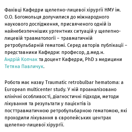
Фахівці Кафедри щелепно-лицевої хірургії НМУ ім.
О.О. Богомольця долучилися до міжнародного
наукового дослідження, присвяченого одній із
найнебезпечніших ургентних ситуацій у щелепно-
лицевій травматології – травматичній
ретробульбарній гематомі. Серед авторів публікації –
представники Кафедри: професор, д.мед.н.
Андрій Копчак
та доцент Кафедри, PhD з медицини
Тетяна Павличук
.
Робота має назву Traumatic retrobulbar hematoma: a
European multicenter study. У ній проаналізовано
клінічні особливості, діагностичні підходи, методи
лікування та результати у пацієнтів із
посттравматичною ретробульбарною гематомою, які
проходили лікування в європейських центрах
щелепно-лицевої хірургії.