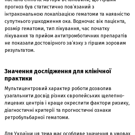
прогноз був статистично пов’язаний з
інтракональною локалізацією гематоми та наявністю
супутнього ушкодження ока. Водночас вік пацієнта,
розмір гематоми, тип лікування, час початку
лікування та прийом антитромботичних препаратів
не показали достовірного зв’язку з гіршим зоровим
результатом.
Значення дослідження для клінічної
практики
Мультицентровий характер роботи дозволив
узагальнити досвід різних європейських щелепно-
лицевих центрів і краще окреслити фактори ризику,
діагностичні критерії та прогностичні ознаки
ретробульбарної гематоми.
Для України ця тема має особливе значення в умовах