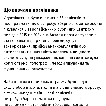
Що вивчали дослідники
У дослідження було включено 77 пацієнтів із
посттравматичною ретробульбарною гематомою, які
лікувалися у європейських хірургічних центрах у
період з 2015 по 2024 рік. Автори проаналізували вік і
стать пацієнтів, причини травми, супутні
захворювання, прийом антикоагулянтів або
антиагрегантів, наявність переломів лицевого
скелета, супутні ушкодження, клінічні симптоми, дані
комп’ютерної томографії, методи лікування та
функціональні результати.
Найчастішими причинами травми були падіння зі
сходів або з висоти, падіння з рівня власного зросту,
а також напади. У більшості пацієнтів
ретробульбарна гематома поєднувалася з
переломами кісток орбіти або середньої зони