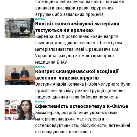
потенційно небезпечної патології, що може
виникати внаслідок травм, хірургічних
втручань або запальних процесів
НАУКА
Нові кістковозаміщуючі матеріали
тестуються на кроликах
Кафедра ЩЛХ розпочинає новий напрям
наукових досліджень спільно з Інститутом
матеріалознавства імені Францевича НАН
України та факультетом ветиранорної
медицини БНАУ
НАУКА
Конгрес Скандинавської асоціації
щелепно-лицевих хірургів
Виступи Андрія Копчака і Юрія Чепурного були
присвячені досвіду реконструкції щелепно-
лицевої ділянки після бойових поранень
НАУКА
Ефективність остеосинтезу з К-ФКлGe
Біоматеріал, розроблений українськими
матеріалознавцями, має переваги —
остеокондуктивність, біосумісність, потенційні
остеоіндуктивні властивості