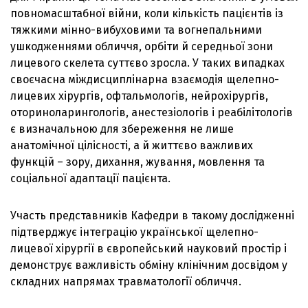
повномасштабної війни, коли кількість пацієнтів із
тяжкими мінно-вибуховими та вогнепальними
ушкодженнями обличчя, орбіти й середньої зони
лицевого скелета суттєво зросла. У таких випадках
своєчасна міждисциплінарна взаємодія щелепно-
лицевих хірургів, офтальмологів, нейрохірургів,
оториноларингологів, анестезіологів і реабілітологів
є визначальною для збереження не лише
анатомічної цілісності, а й життєво важливих
функцій – зору, дихання, жування, мовлення та
соціальної адаптації пацієнта.
Участь представників Кафедри в такому дослідженні
підтверджує інтеграцію української щелепно-
лицевої хірургії в європейський науковий простір і
демонструє важливість обміну клінічним досвідом у
складних напрямах травматології обличчя.