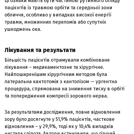
Ці ознаки мають бути частиною рутинного огляду
пацієнтів із травмою орбіти та середньої зони
обличчя, особливо у випадках високої енергії
травми, множинних переломів або супутніх
ушкоджень ока.
Лікування та результати
Більшість пацієнтів отримували комбіноване
лікування – медикаментозне та хірургічне.
Найпоширенішим хірургічним методом була
латеральна кантотомія з кантолізом — ургентна
процедура, спрямована на зниження тиску в орбіті
та попередження компресії зорового нерва.
За результатами дослідження, повне відновлення
зору було досягнуте у 51,9% пацієнтів, часткове
відновлення – у 29,9%, тоді як у 10,4% випадків
настала сліпота. Автори встановили, що гірший