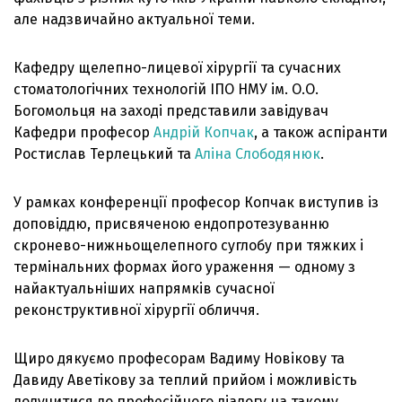
але надзвичайно актуальної теми.
Кафедру щелепно-лицевої хірургії та сучасних
стоматологічних технологій ІПО НМУ ім. О.О.
Богомольця на заході представили завідувач
Кафедри професор
Андрій Копчак
, а також аспіранти
Ростислав Терлецький та
Аліна Слободянюк
.
У рамках конференції професор Копчак виступив із
доповіддю, присвяченою ендопротезуванню
скронево-нижньощелепного суглобу при тяжких і
термінальних формах його ураження — одному з
найактуальніших напрямків сучасної
реконструктивної хірургії обличчя.
Щиро дякуємо професорам Вадиму Новікову та
Давиду Аветікову за теплий прийом і можливість
долучитися до професійного діалогу на такому