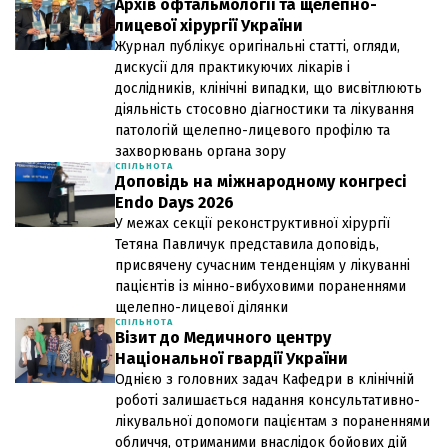
Архів офтальмології та щелепно-
лицевої хірургії України
Журнал публікує оригінальні статті, огляди,
дискусії для практикуючих лікарів і
дослідників, клінічні випадки, що висвітлюють
діяльність стосовно діагностики та лікування
патологій щелепно-лицевого профілю та
захворювань органа зору
СПІЛЬНОТА
Доповідь на міжнародному конгресі
Endo Days 2026
У межах секції реконструктивної хірургії
Тетяна Павличук представила доповідь,
присвячену сучасним тенденціям у лікуванні
пацієнтів із мінно-вибуховими пораненнями
щелепно-лицевої ділянки
СПІЛЬНОТА
Візит до Медичного центру
Національної гвардії України
Однією з головних задач Кафедри в клінічній
роботі залишається надання консультативно-
лікувальної допомоги пацієнтам з пораненнями
обличчя, отриманими внаслідок бойових дій