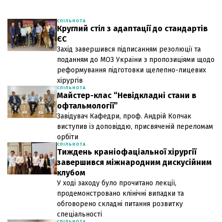
СПІЛЬНОТА
Круглий стіл з адаптації до стандартів
ЄС
Захід завершився підписанням резолюції та
поданням до МОЗ України з пропозиціями щодо
реформування підготовки щелепно-лицевих
хірургів
СПІЛЬНОТА
Майстер-клас “Невідкладні стани в
офтальмології”
Завідувач Кафедри, проф. Андрій Копчак
виступив із доповіддю, присвяченій переломам
орбіти
СПІЛЬНОТА
Тиждень краніофаціальної хірургії
завершився міжнародним дискусійним
клубом
У ході заходу було прочитано лекції,
продемонстровано клінічні випадки та
обговорено складні питання розвитку
спеціальності
СПІЛЬНОТА