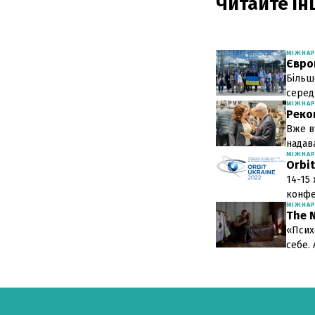
Читайте інш
МІЖНА
Євро
Більш
серед 
МІЖНА
Реко
Вже в
надав
МІЖНА
Orbit
14-15
конфе
МІЖНА
The 
«Псих
себе.