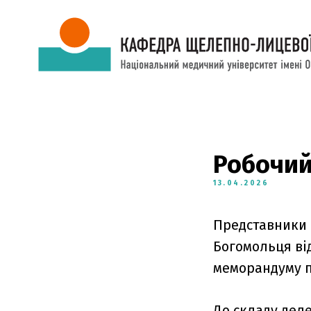
Робочий
13.04.2026
Представники 
Богомольця від
меморандуму п
До складу дел