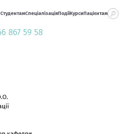
а
Студентам
Спеціалізація
Події
Курси
Пацієнтам
66 867 59 58
.О.
ації
сор кафедри