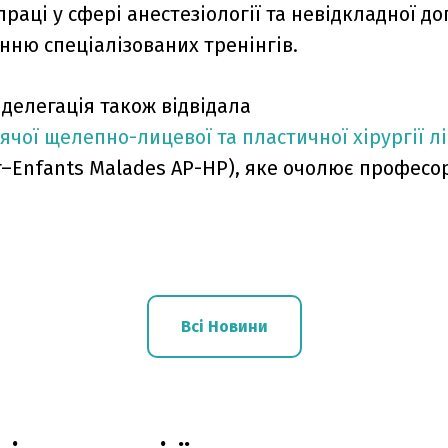
впраці у сфері анестезіології та невідкладної до
нню спеціалізованих тренінгів.
 делегація також відвідала
ячої щелепно-лицевої та пластичної хірургії л
er–Enfants Malades AP-HP), яке очолює професо
Всі Новини