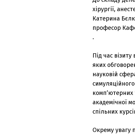
хірургії, анес
Катерина Бєлк
професор Ка
.
Під час візиту
яких обговорен
науковій сфер
симуляційного
комп’ютерних 
академічної мо
спільних курсі
Окрему увагу 