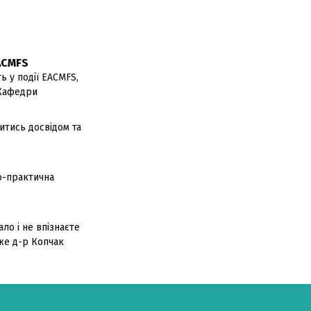
ACMFS
ь у події EACMFS,
в Кафедри
итись досвідом та
о-практична
ло і не впізнаєте
аже д-р Копчак