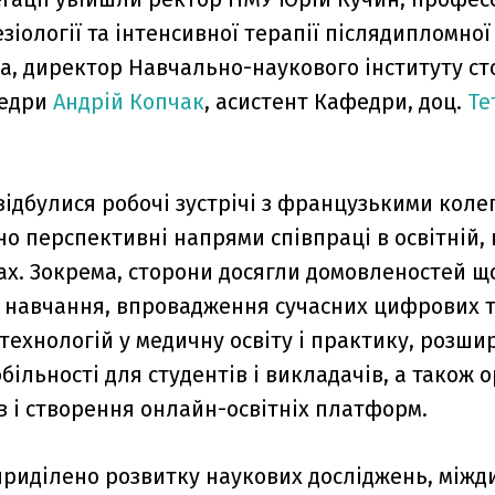
тезіології та інтенсивної терапії післядипломної
а, директор Навчально-наукового інституту сто
федри
Андрій Копчак
, асистент Кафедри, доц.
Те
 відбулися робочі зустрічі з французькими колег
о перспективні напрями співпраці в освітній, 
ах. Зокрема, сторони досягли домовленостей щ
 навчання, впровадження сучасних цифрових 
технологій у медичну освіту і практику, розш
більності для студентів і викладачів, а також о
в і створення онлайн-освітніх платформ.
приділено розвитку наукових досліджень, міжд