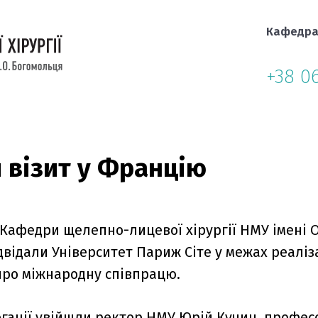
Кафедр
+38 0
 візит у Францію
Кафедри щелепно-лицевої хірургії НМУ імені О
відали Університет Париж Сіте у межах реаліз
ро міжнародну співпрацю.
егації увійшли ректор НМУ Юрій Кучин, профе