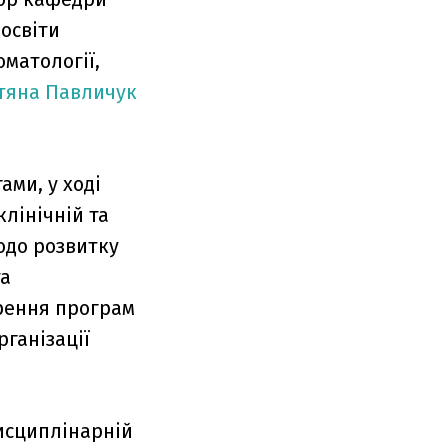
 освіти
матології,
тяна Павличук
ами, у ході
клінічній та
одо розвитку
та
ирення програм
рганізації
исциплінарній