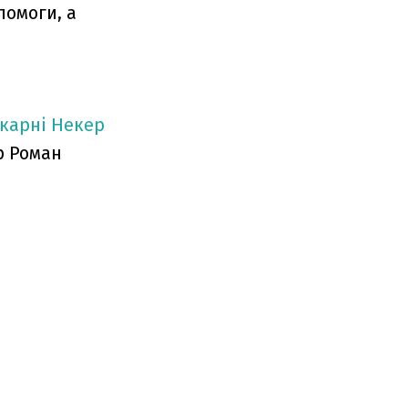
помоги, а
ікарні Некер
р Роман