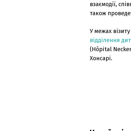
взаємодії, спі
також проведе
У межах візиту
відділення дит
(Hôpital Neck
Хонсарі.