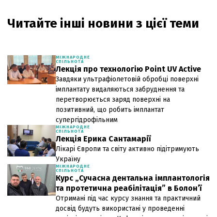
Читайте інші новини з цієї теми
МІЖНАРОДНЕ
СПІЛЬНОТА
Лекція про технологію Point UV Active
Завдяки ультрафіолетовій обробці поверхні
імплантату видаляються забруднення та
перетворюється заряд поверхні на
позитивний, що робить імплантат
супергідрофільним
МІЖНАРОДНЕ
СПІЛЬНОТА
Лекція Ерика Сантамарії
Лікарі Європи та світу активно підітримують
Україну
МІЖНАРОДНЕ
СПІЛЬНОТА
Курс „Сучасна дентальна імплантологія
та протетична реабілітація” в Болон’ї
Отримані під час курсу знання та практичний
досвід будуть використані у проведенні