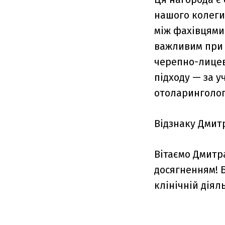
нашого колеги
між фахівцями 
важливим при 
черепно-лицев
підходу — за у
отоларингологі
Відзнаку Дмит
Вітаємо Дмитр
досягненням! Б
клінічній діял