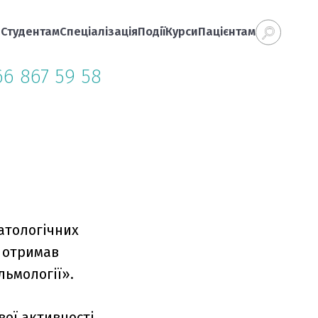
а
Студентам
Спеціалізація
Події
Курси
Пацієнтам
66 867 59 58
атологічних
отримав
льмології».
вої активності