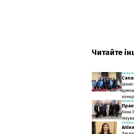
Читайте інш
СПІЛЬН
Cana
Цінніс
думка
конкр
СПІЛЬН
Прак
Анна 
лікува
СПІЛЬН
Алін
Дисер