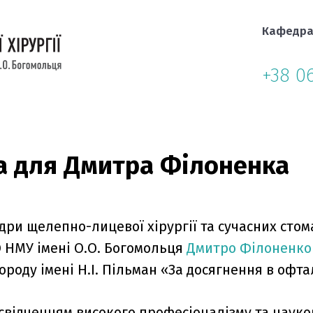
Кафедр
+38 0
а для Дмитра Філоненка
дри щелепно-лицевої хірургії та сучасних стом
О НМУ імені О.О. Богомольця
Дмитро Філоненко
роду імені Н.І. Пільман «За досягнення в офта
свідченням високого професіоналізму та науко