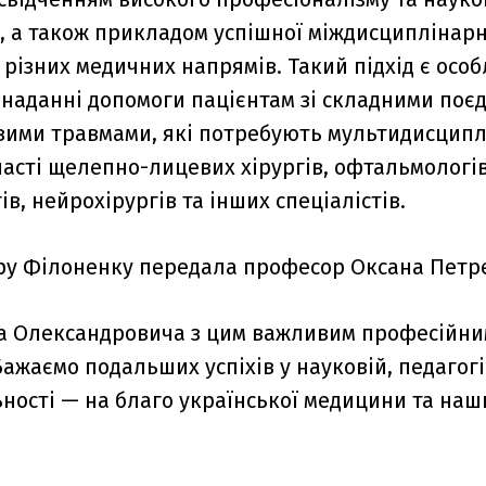
, а також прикладом успішної міждисциплінарн
різних медичних напрямів. Такий підхід є осо
наданні допомоги пацієнтам зі складними поє
ими травмами, які потребують мультидисципл
часті щелепно-лицевих хірургів, офтальмологів
в, нейрохірургів та інших спеціалістів.
ру Філоненку передала професор Оксана Петр
а Олександровича з цим важливим професійн
ажаємо подальших успіхів у науковій, педагогі
ьності — на благо української медицини та наш