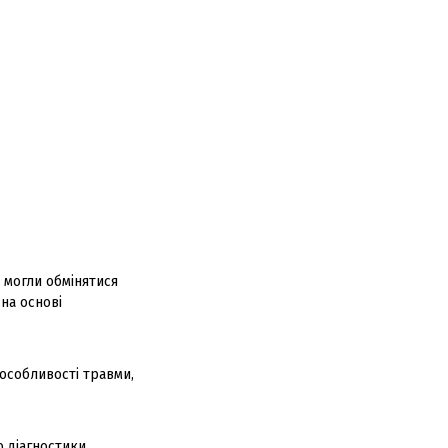
и могли обмінятися
на основі
особливості травми,
 діагностики,