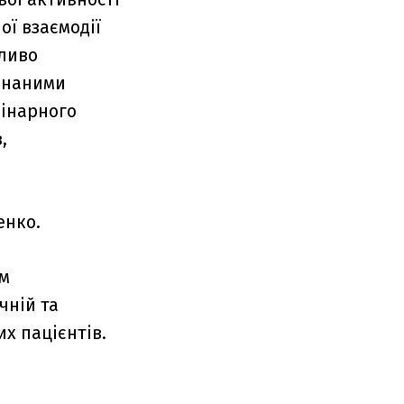
ої взаємодії
бливо
днаними
інарного
,
енко.
им
чній та
их пацієнтів.