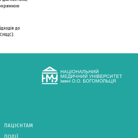
докринною
ідходів до
(СНЩС).
ПАЦІЄНТАМ
ПОДІЇ