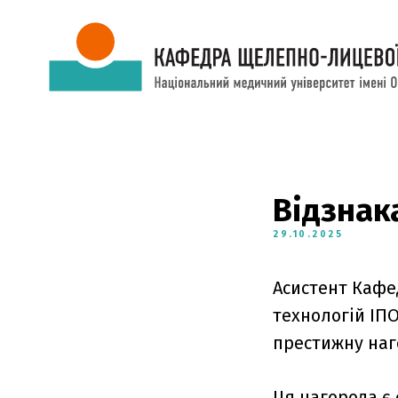
Відзнак
29.10.2025
Асистент Кафе
технологій ІП
престижну наго
Ця нагорода є 