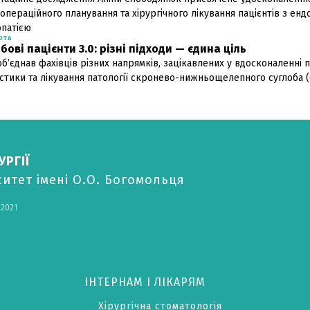
операційного планування та хірургічного лікування пацієнтів з ен
опатією
ОТА
бові пацієнти 3.0: різні підходи — єдина ціль
об’єднав фахівців різних напрямків, зацікавлених у вдосконаленні п
остики та лікування патології скронево-нижньощелепного суглоба 
РГІЇ
итет імені О.О. Богомольця
.2021
ІНТЕРНАМ І ЛІКАРЯМ
Хірургічна стоматологія