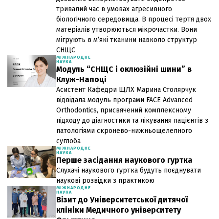
тривалий час в умовах агресивного
біологічного середовища. В процесі тертя двох
матеріалів утворюються мікрочастки. Вони
мігрують в м’які тканини навколо структур
СНЩС
МІЖНАРОДНЕ
НАУКА
Модуль “СНЩС і оклюзійні шини” в
Клуж-Напоці
Асистент Кафедри ЩЛХ Марина Столярчук
відвідала модуль програми FACE Advanced
Orthodontics, присвячений комплексному
підходу до діагностики та лікування пацієнтів з
патологіями скронево-нижньощелепного
суглоба
МІЖНАРОДНЕ
НАУКА
Перше засідання наукового гуртка
Слухачі наукового гуртка будуть поєднувати
наукові розвідки з практикою
МІЖНАРОДНЕ
НАУКА
Візит до Університетської дитячої
клініки Медичного університету