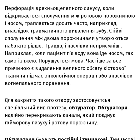
Перфорація врехньощелепного синусу, коли
відкривається сполучення між ротовою порожниною
і носом, трапляється досить часто, наприклад,
внаслідок травматичного видалення зубу. Стійкі
сполучення між двома порожнинами утворюються
набагато рідше. Правда, і наслідки неприємніші.
Наприклад, коли пацієнт п’є воду вона іде носом, так
само і з їжею. Порушується мова. Частіше за все
причиною є видалення великого обсягу кісткової
тканини під час онкологічної операції або внаслідок
вогнепального поранення.
Для закриття такого отвору застосовуєтсья
спеціальний вид протезу,
обтуратор
.
Обтуратори
надійно перекривають канали, який поєднує
гайморову пазуху і ротову порожнину.
Обтуратори
бувають
постійні
і
тимчасові
. Тимчасові