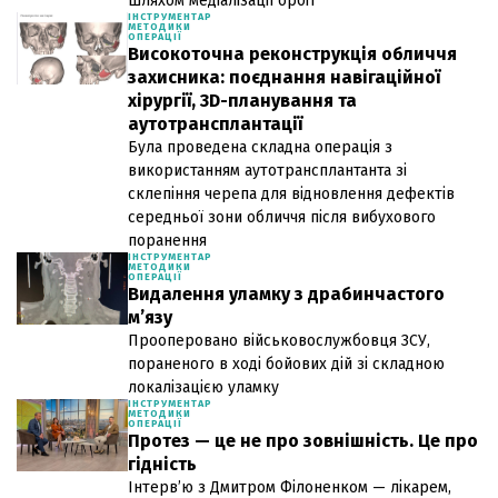
шляхом медіалізації орбіт
ІНСТРУМЕНТАР
МЕТОДИКИ
ОПЕРАЦІЇ
Високоточна реконструкція обличчя
захисника: поєднання навігаційної
хірургії, 3D-планування та
аутотрансплантації
Була проведена складна операція з
використанням аутотрансплантанта зі
склепіння черепа для відновлення дефектів
середньої зони обличчя після вибухового
поранення
ІНСТРУМЕНТАР
МЕТОДИКИ
ОПЕРАЦІЇ
Видалення уламку з драбинчастого
м’язу
Прооперовано військовослужбовця ЗСУ,
пораненого в ході бойових дій зі складною
локалізацією уламку
ІНСТРУМЕНТАР
МЕТОДИКИ
ОПЕРАЦІЇ
Протез — це не про зовнішність. Це про
гідність
Інтерв’ю з Дмитром Філоненком — лікарем,