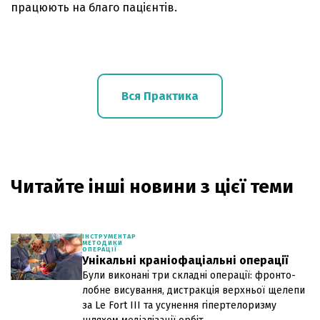
працюють на благо пацієнтів.
Вся Практика
Читайте інші новини з цієї теми
ІНСТРУМЕНТАР
МЕТОДИКИ
ОПЕРАЦІЇ
Унікальні краніофаціальні операції
Були виконані три складні операції: фронто-
лобне висування, дистракція верхньої щелепи
за Le Fort III та усунення гіпертелоризму