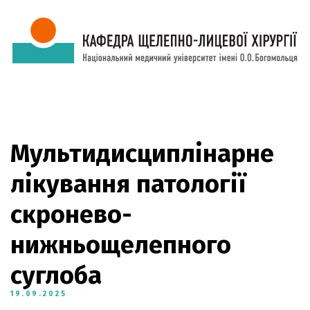
Мультидисциплінарне
лікування патології
скронево-
нижньощелепного
суглоба
19.09.2025