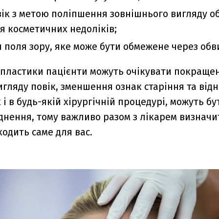
вік з метою поліпшення зовнішнього вигляду о
 косметичних недоліків;
 поля зору, яке може бути обмежене через обв
пластики пацієнти можуть очікувати покраще
игляду повік, зменшення ознак старіння та від
к і в будь-якій хірургічній процедурі, можуть б
днення, тому важливо разом з лікарем визначит
одить саме для вас.