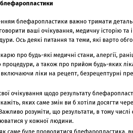
о блефаропластики
нням блефаропластики важно тримати детальн
говорити ваші очікування, медичну історію та 
ури. Ось деякі питання та теми, які варто обг
ікарю про будь-які медичні стани, алергії, ран
о процедури, а також про прийом будь-яких лі
 включаючи ліки на рецепт, безрецептурні пр
свої очікування щодо результату блефаропласт
кажіть, яких саме змін ви б хотіли досягти чер
Важливо розуміти, що результати, в тому числі с
юватися у кожної людини.
 як саме буде проводитися блефаропластика, 