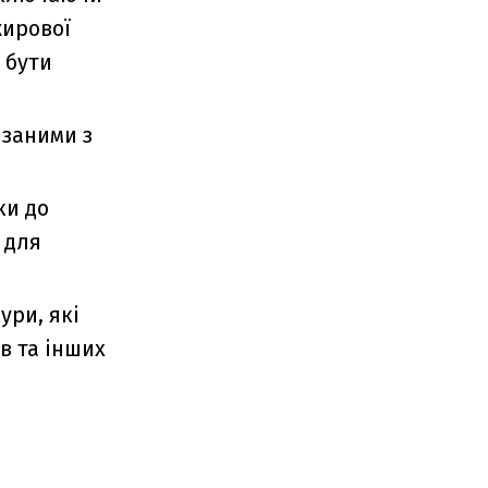
жирової
 бути
язаними з
ки до
 для
ури, які
в та інших