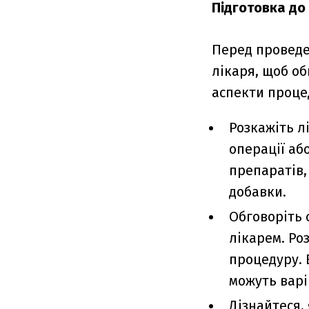
Підготовка д
Перед проведе
лікаря, щоб об
аспекти процед
Розкажіть л
операції аб
препаратів,
добавки.
Обговоріть 
лікарем. Роз
процедуру. 
можуть варі
Дізнайтеся,