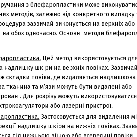
ручання з блефаропластики може виконуватис
них методів, залежно від конкретного випадку 
роцедура зазвичай виконується на верхніх або
ді на обох одночасно. Основні методи блефаро
фаропластика.
Цей метод використовується для
а надлишку шкіри на верхніх повіках. Зазвича
вж складки повіки, де видаляється надлишкова 
а тканина та м’язи можуть бути видалені або
ровані. Для розрізу можуть використовуватися 
ктрокоагулятори або лазерні пристрої.
аропластика.
Застосовується для видалення мі
рекції надлишку шкіри на нижніх повіках. Зазв
ься під нижньою віїною або всередині повіки