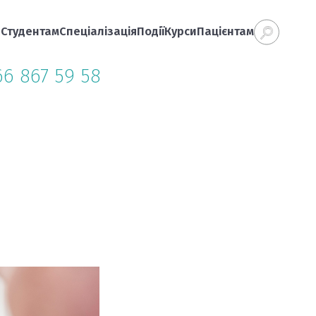
а
Студентам
Спеціалізація
Події
Курси
Пацієнтам
66 867 59 58