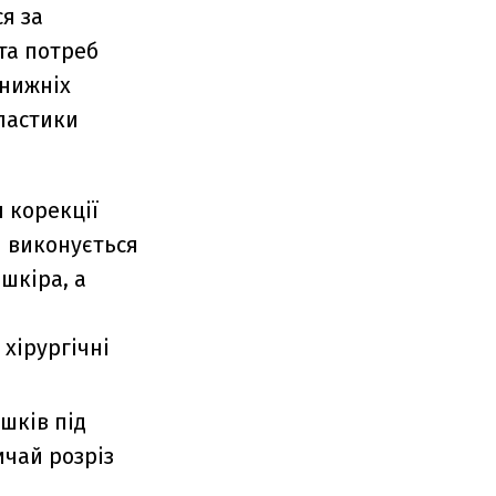
я за
та потреб
 нижніх
пластики
 корекції
й виконується
шкіра, а
хірургічні
шків під
ичай розріз