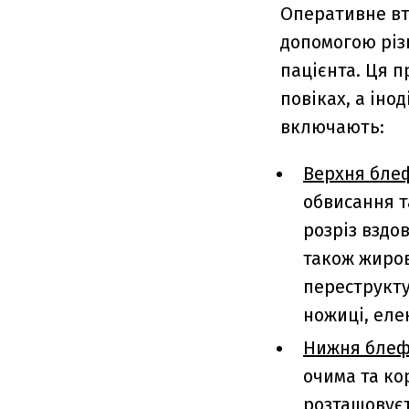
Оперативне вт
допомогою різ
пацієнта. Ця п
повіках, а іно
включають:
Верхня бле
обвисання т
розріз вздо
також жиров
переструкту
ножиці, еле
Нижня блеф
очима та ко
розташовуєт