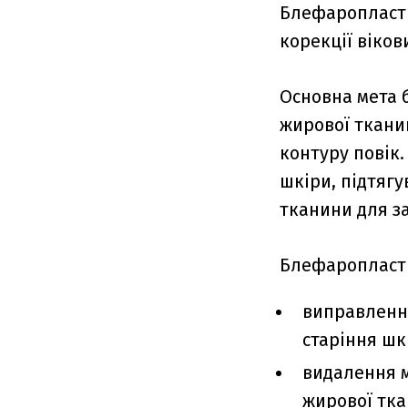
Блефаропласти
корекції віков
Основна мета 
жирової тканин
контуру повік
шкіри, підтягу
тканини для з
Блефаропласти
виправлення
старіння шк
видалення м
жирової тка