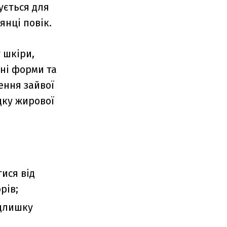
ується для
янці повік.
 шкіри,
нні форми та
ення зайвої
дку жирової
ися від
рів;
адлишку