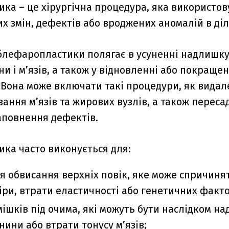
ка – це хірургічна процедура, яка використов
их змін, дефектів або вроджених аномалій в діл
блефаропластики полягає в усуненні надлишку
и і м’язів, а також у відновленні або покраще
. Вона може включати такі процедури, як видал
вання м’язів та жирових вузлів, а також переса
аповнення дефектів.
ка часто виконується для:
 обвисання верхніх повік, яке може спричинят
іри, втрати еластичності або генетичних факто
ішків під очима, які можуть бути наслідком н
нини або втрати тонусу м’язів;