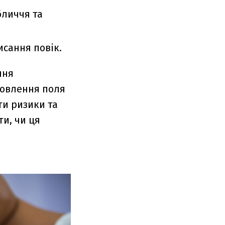
бличчя та
исання повік.
ння
новлення поля
ути ризики та
и, чи ця