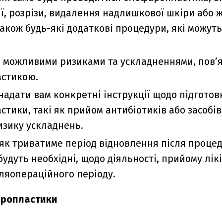
ії, розрізи, видалення надлишкової шкіри або 
також будь-які додаткові процедури, які можуть
 можливими ризиками та ускладненнями, пов’
стикою.
надати вам конкретні інструкції щодо підготов
тики, такі як прийом антибіотиків або засобів
зику ускладнень.
 як триватиме період відновлення після процед
удуть необхідні, щодо діяльності, прийому лікі
сляопераційного періоду.
ропластики