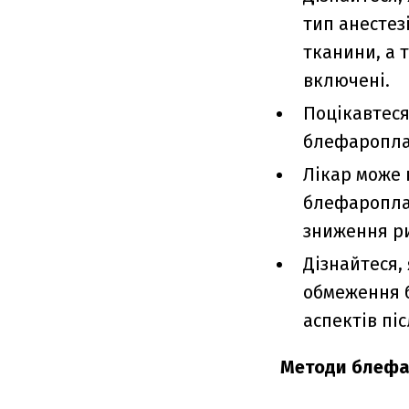
тип анестез
тканини, а 
включені.
Поцікавтеся
блефаропла
Лікар може 
блефароплас
зниження ри
Дізнайтеся,
обмеження б
аспектів пі
Методи блефа