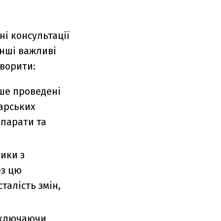
і консультації
інші важливі
оворити:
іше проведені
карських
епарати та
ики з
ез цю
талість змін,
включаючи