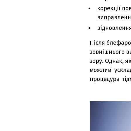
корекції по
виправлення
відновлення
Після блефаро
зовнішнього в
зору. Однак, я
можливі ускла
процедура підх