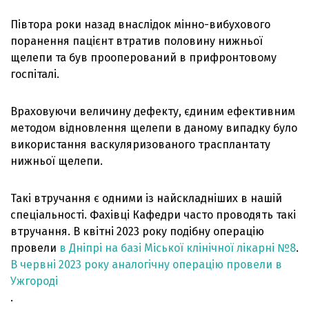
Півтора роки назад внаслідок мінно-вибухового
поранення пацієнт втратив половину нижньої
щелепи та був прооперований в прифронтовому
госпіталі.
Враховуючи величину дефекту, єдиним ефективним
методом відновлення щелепи в даному випадку було
використання васкуляризованого трасплантату
нижньої щелепи.
Такі втручання є одними із найскладніших в нашій
спеціальності. Фахівці Кафедри часто проводять такі
втручання. В квітні 2023 року подібну операцію
провели
в Дніпрі на базі Міської клінічної лікарні №8
.
В червні 2023 року аналогічну операцію провели в
Ужгороді
.