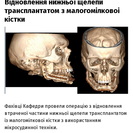
Відновлення нижньої щелепи
трансплантатом з малогомілковоі
кістки
Фахівці Кафедри провели операцію з відновлення
втраченої частини нижньої щелепи трансплантатом
із малогомілковоі кістки з використанням
мікросудинної техніки.