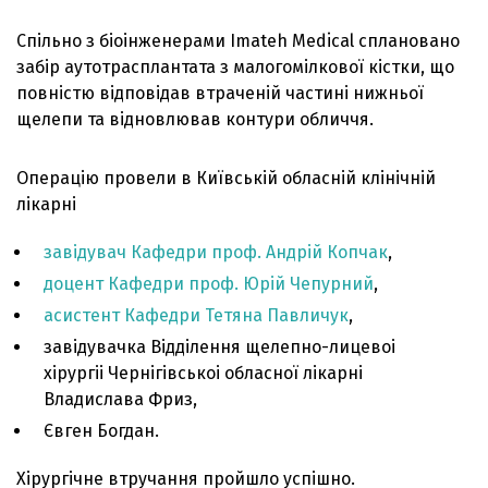
Спільно з біоінженерами Imateh Medical сплановано
забір аутотрасплантата з малогомілкової кістки, що
повністю відповідав втраченій частині нижньої
щелепи та відновлював контури обличчя.
Операцію провели в Київській обласній клінічній
лікарні
завідувач Кафедри проф. Андрій Копчак
,
доцент Кафедри проф. Юрій Чепурний
,
асистент Кафедри Тетяна Павличук
,
завідувачка Відділення щелепно-лицевоі
хірургіі Чернігівськоі обласної лікарні
Владислава Фриз,
Євген Богдан.
Хірургічне втручання пройшло успішно.