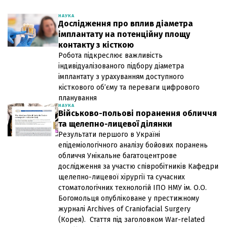
НАУКА
Дослідження про вплив діаметра
імплантату на потенційну площу
контакту з кісткою
Робота підкреслює важливість
індивідуалізованого підбору діаметра
імплантату з урахуванням доступного
кісткового об’єму та переваги цифрового
планування
НАУКА
Військово-польові поранення обличчя
та щелепно-лицевої ділянки
Результати першого в Україні
епідеміологічного аналізу бойових поранень
обличчя Унікальне багатоцентрове
дослідження за участю співробітників Кафедри
щелепно-лицевої хірургії та сучасних
стоматологічних технологій ІПО НМУ ім. О.О.
Богомольця опубліковане у престижному
журналі Archives of Craniofacial Surgery
(Корея). Стаття під заголовком War-related