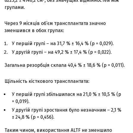
8223,2 ± 4140,2 см³, без значущих відмінностей між
групами.
Через 9 місяців об’єм трансплантата значно
зменшився в обох групах:
У першій групі – на 31,7 % ± 16,4 % (p = 0,029).
У другій групі – на 49,2 % ± 17,4 % (p = 0,022).
Загальна резорбція склала 40,4 % ± 18,6 % (p = 0,011).
Щільність кісткового трансплантата:
У першій групі збільшилася на 21,0 % ± 10,5 % (p
= 0,019).
У другій групі зростання було незначним – 2,1 %
± 24,8 % (p = 0,456).
Таким чином, використання ALTF не зменшило