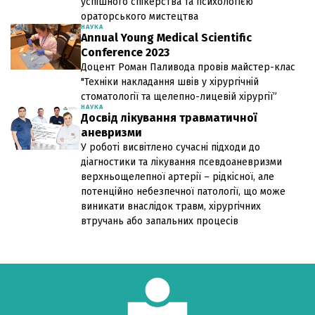
успішного спікерства та психологією
ораторського мистецтва
НАУКА
Annual Young Medical Scientific
Conference 2023
Доцент Роман Паливода провів майстер-клас
"Техніки накладання швів у хірургічній
стоматології та щелепно-лицевій хірургії”
НАУКА
Досвід лікування травматичної
аневризми
У роботі висвітлено сучасні підходи до
діагностики та лікування псевдоаневризми
верхньощелепної артерії – рідкісної, але
потенційно небезпечної патології, що може
виникати внаслідок травм, хірургічних
втручань або запальних процесів