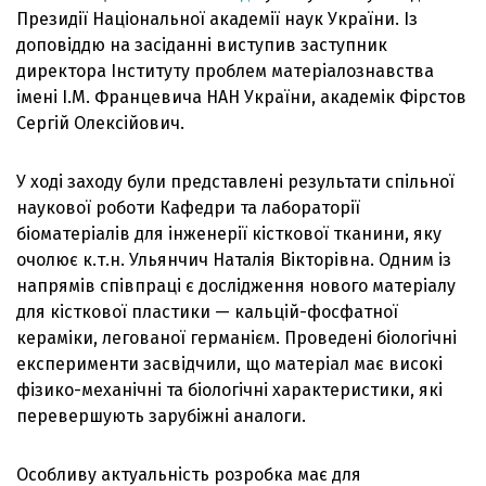
Президії Національної академії наук України. Із
доповіддю на засіданні виступив заступник
директора Інституту проблем матеріалознавства
імені І.М. Францевича НАН України, академік Фірстов
Сергій Олексійович.
У ході заходу були представлені результати спільної
наукової роботи Кафедри та лабораторії
біоматеріалів для інженерії кісткової тканини, яку
очолює к.т.н. Ульянчич Наталія Вікторівна. Одним із
напрямів співпраці є дослідження нового матеріалу
для кісткової пластики — кальцій-фосфатної
кераміки, легованої германієм. Проведені біологічні
експерименти засвідчили, що матеріал має високі
фізико-механічні та біологічні характеристики, які
перевершують зарубіжні аналоги.
Особливу актуальність розробка має для