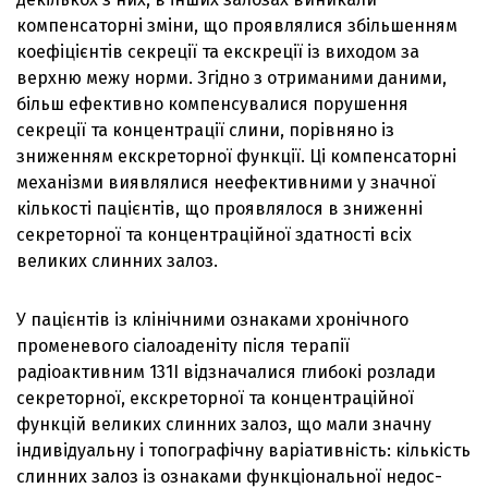
компенсаторні зміни, що проявлялися збільшенням
коефіцієнтів секреції та екскреції із виходом за
верхню межу норми. Згідно з отриманими даними,
більш ефективно компенсувалися порушення
секреції та концентрації слини, порівняно із
зниженням екскреторної функції. Ці компенсаторні
механізми виявлялися неефективними у значної
кількості пацієнтів, що проявлялося в зниженні
секреторної та концентраційної здатності всіх
великих слинних залоз.
У пацієнтів із клінічними ознаками хронічного
променевого сіалоаденіту після терапії
радіоактивним 131I відзначалися глибокі розлади
секреторної, екскреторної та концентраційної
функцій великих слинних залоз, що мали значну
індивідуальну і топографічну варіативність: кількість
слинних залоз із ознаками функціональної недос-