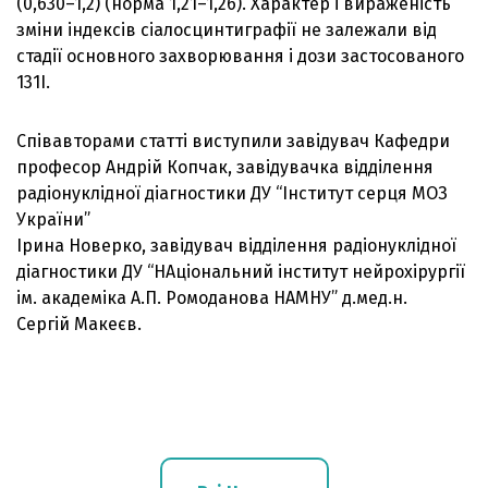
(0,630–1,2) (норма 1,21–1,26). Характер і вираженість
зміни індексів сіалосцинтиграфії не залежали від
стадії основного захворювання і дози застосованого
131I.
Співавторами статті виступили завідувач Кафедри
професор Андрій Копчак, завідувачка відділення
радіонуклідної діагностики ДУ “Інститут серця МОЗ
України”
Ірина Новерко, завідувач відділення радіонуклідної
діагностики ДУ “НАціональний інститут нейрохірургії
ім. академіка А.П. Ромоданова НАМНУ” д.мед.н.
Сергій Макеєв.