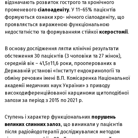
відзначають розвиток гострого та хронічного
променевого
сіалоаденіту
. У 11–65% пацієнтів
формуються ознаки хро- нічного сіалоаденіту, що
проявляється вираженою функціональною
недостатністю та формуванням стійкої
ксеростомії
.
В основу дослідження лягли клінічні результати
обстеження 30 пацієнтів (3 чоловіки та 27 жінок),
середній вік – 41,5±11,6 роки, прооперованих в
Державній установі «Інститут ендокринології та
обміну речовин імені В.П. Комісаренка Національної
академії медичних наук України» з приводу
високодиференційованої карциноми щитоподібної
залози за період з 2015 по 2021 р.
Ступень і характер функціональних
порушень
великих слинних залоз
, що виникали у пацієнтів
після радіойодотерапії досліджувалися методом