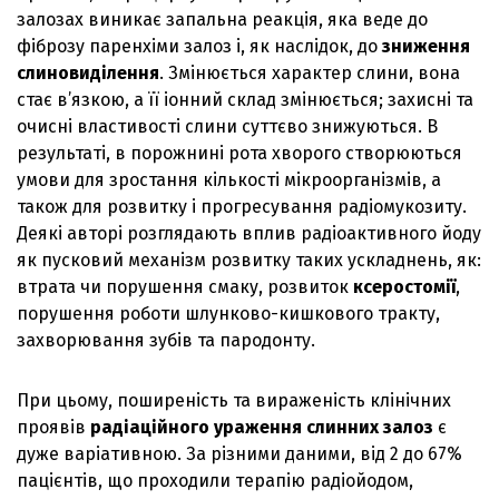
залозах виникає запальна реакція, яка веде до
фіброзу паренхіми залоз і, як наслідок, до
зниження
слиновиділення
. Змінюється характер слини, вона
стає в’язкою, а її іонний склад змінюється; захисні та
очисні властивості слини суттєво знижуються. В
результаті, в порожнині рота хворого створюються
умови для зростання кількості мікроорганізмів, а
також для розвитку і прогресування радіомукозиту.
Деякі авторі розглядають вплив радіоактивного йоду
як пусковий механізм розвитку таких ускладнень, як:
втрата чи порушення смаку, розвиток
ксеростомії
,
порушення роботи шлунково-кишкового тракту,
захворювання зубів та пародонту.
При цьому, поширеність та вираженість клінічних
проявів
радіаційного ураження слинних залоз
є
дуже варіативною. За різними даними, від 2 до 67%
пацієнтів, що проходили терапію радіойодом,