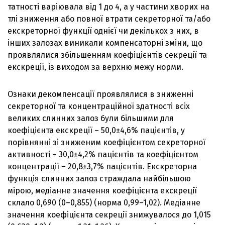
татності варіювала від 1 до 4, а у частини хворих на
тлі зниження або повної втрати секреторної та/або
екскреторної функції однієї чи декількох з них, в
інших залозах виникали компенсаторні зміни, що
проявлялися збільшенням коефіцієнтів секреції та
екскреції, із виходом за верхню межу норми.
Ознаки декомпенсації проявлялися в зниженні
секреторної та концентраційної здатності всіх
великих слинних залоз були більшими для
коефіцієнта екскреції – 50,0±4,6% пацієнтів, у
порівнянні зі зниженим коефіцієнтом секреторної
активності – 30,0±4,2% пацієнтів та коефіцієнтом
концентрації – 20,8±3,7% пацієнтів. Екскреторна
функція слинних залоз страждала найбільшою
мірою, медіанне значення коефіцієнта екскреції
склало 0,690 (0–0,855) (норма 0,99–1,02). Медіанне
значення коефіцієнта секреції знижувалося до 1,015