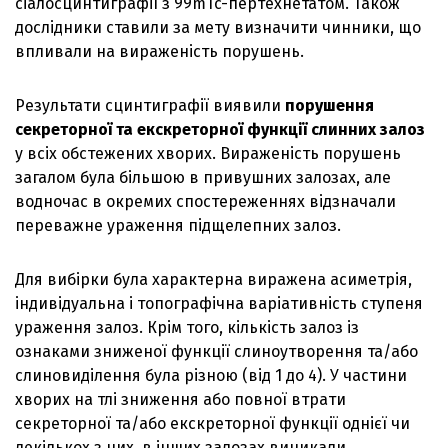
сіалосцинтиграфії з 99mTc-пертехнетатом. Також
дослідники ставили за мету визначити чинники, що
впливали на вираженість порушень.
Результати сцинтиграфії виявили
порушення
секреторної та екскреторної функції слинних залоз
у всіх обстежених хворих. Вираженість порушень
загалом була більшою в привушних залозах, але
водночас в окремих спостереженнях відзначали
переважне ураження підщелепних залоз.
Для вибірки була характерна виражена асиметрія,
індивідуальна і топографічна варіативність ступеня
ураження залоз. Крім того, кількість залоз із
ознаками зниженої функції слиноутворення та/або
слиновиділення була різною (від 1 до 4). У частини
хворих на тлі зниження або повної втрати
секреторної та/або екскреторної функції однієї чи
декількох з них, в інших залозах виникали