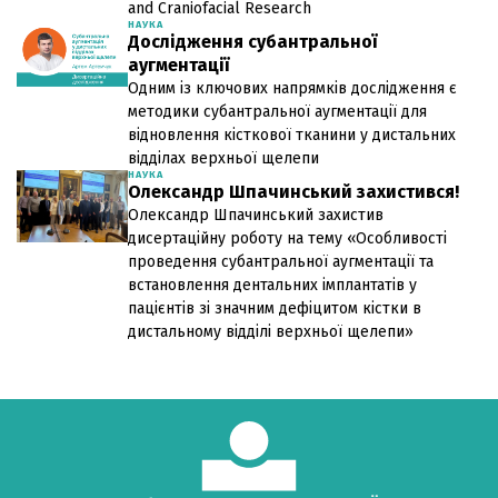
and Craniofacial Research
НАУКА
Дослідження субантральної
аугментації
Одним із ключових напрямків дослідження є
методики субантральної аугментації для
відновлення кісткової тканини у дистальних
відділах верхньої щелепи
НАУКА
Олександр Шпачинський захистився!
Олександр Шпачинський захистив
дисертаційну роботу на тему «Особливості
проведення субантральної аугментації та
встановлення дентальних імплантатів у
пацієнтів зі значним дефіцитом кістки в
дистальному відділі верхньої щелепи»