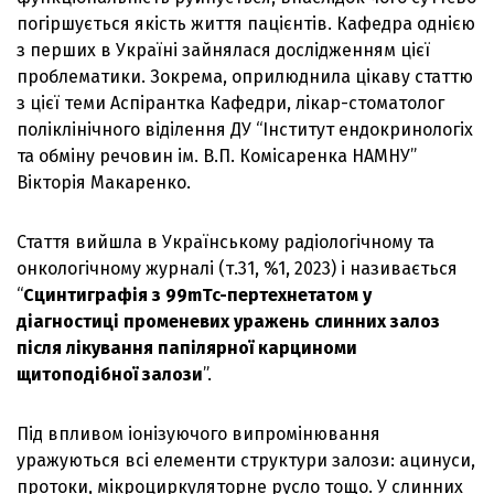
погіршується якість життя пацієнтів. Кафедра однією
з перших в Україні зайнялася дослідженням цієї
проблематики. Зокрема, оприлюднила цікаву статтю
з цієї теми Аспірантка Кафедри, лікар-стоматолог
поліклінічного віділення ДУ “Інститут ендокринологіх
та обміну речовин ім. В.П. Комісаренка НАМНУ”
Вікторія Макаренко.
Стаття вийшла в Українському радіологічному та
онкологічному журналі (т.31, %1, 2023) і називається
“
Сцинтиграфія з 99mTc-пертехнетатом у
діагностиці променевих уражень слинних залоз
після лікування папілярної карциноми
щитоподібної залози
”.
Під впливом іонізуючого випромінювання
уражуються всі елементи структури залози: ацинуси,
протоки, мікроциркуляторне русло тощо. У слинних