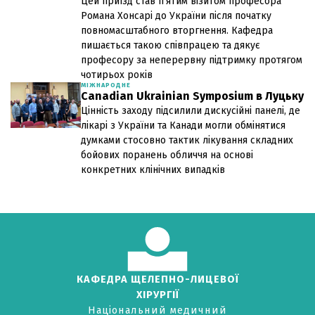
Цей приїзд став п’ятим візитом професора
Романа Хонсарі до України після початку
повномасштабного вторгнення. Кафедра
пишається такою співпрацею та дякує
професору за неперервну підтримку протягом
чотирьох років
МІЖНАРОДНЕ
Canadian Ukrainian Symposium в Луцьку
Цінність заходу підсилили дискусійні панелі, де
лікарі з України та Канади могли обмінятися
думками стосовно тактик лікування складних
бойових поранень обличчя на основі
конкретних клінічних випадків
КАФЕДРА ЩЕЛЕПНО-ЛИЦЕВОЇ
ХІРУРГІЇ
Національний медичний