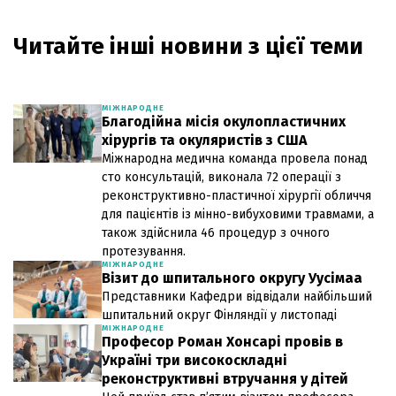
Читайте інші новини з цієї теми
МІЖНАРОДНЕ
Благодійна місія окулопластичних
хірургів та окуляристів з США
Міжнародна медична команда провела понад
сто консультацій, виконала 72 операції з
реконструктивно-пластичної хірургії обличчя
для пацієнтів із мінно-вибуховими травмами, а
також здійснила 46 процедур з очного
протезування.
МІЖНАРОДНЕ
Візит до шпитального округу Уусімаа
Представники Кафедри відвідали найбільший
шпитальний округ Фінляндії у листопаді
МІЖНАРОДНЕ
Професор Роман Хонсарі провів в
Україні три високоскладні
реконструктивні втручання у дітей