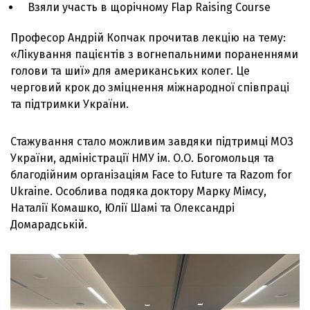
Взяли участь в щорічному Flap Raising Course
Професор Андрій Копчак прочитав лекцію на тему:
«Лікування пацієнтів з вогнепальними пораненнями
голови та шиї» для американських колег. Це
черговий крок до зміцнення міжнародної співпраці
та підтримки України.
Стажування стало можливим завдяки підтримці МОЗ
України, адміністрації НМУ ім. О.О. Богомольця та
благодійним організаціям Face to Future та Razom for
Ukraine. Особлива подяка доктору Марку Мімсу,
Наталії Комашко, Юлії Шамі та Олександрі
Домарадській.