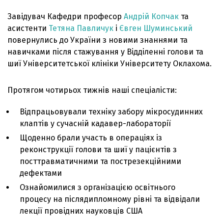
Завідувач Кафедри професор
Андрій Копчак
та
асистенти
Тетяна Павличук
і
Євген Шуминський
повернулись до України з новими знаннями та
навичками після стажування у Відділенні голови та
шиї Університетської клініки Університету Оклахома.
Протягом чотирьох тижнів наші спеціалісти:
Відпрацьовували техніку забору мікросудинних
клаптів у сучасній кадавер-лабораторії
Щоденно брали участь в операціях із
реконструкції голови та шиї у пацієнтів з
посттравматичними та пострезекційними
дефектами
Ознайомилися з організацією освітнього
процесу на післядипломному рівні та відвідали
лекції провідних науковців США