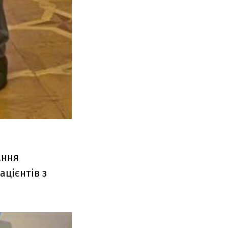
ання
цієнтів з