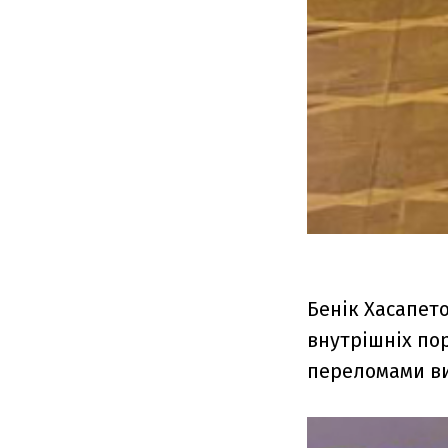
Бенік Хасапет
внутрішніх по
переломами ви