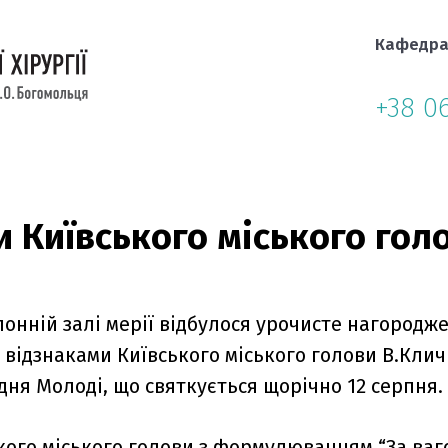
Кафедр
+38 0
и Київського міського гол
лонній залі мерії відбулося урочисте нагородж
 відзнаками Київського міського голови В.Клич
ня Молоді, що святкується щорічно 12 серпня.
кого міського голови з формулюванням “За ва