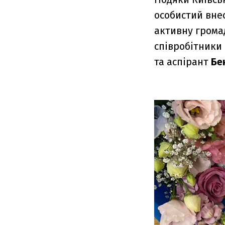
особистий внес
активну грома
співробітники
та аспірант
Бе