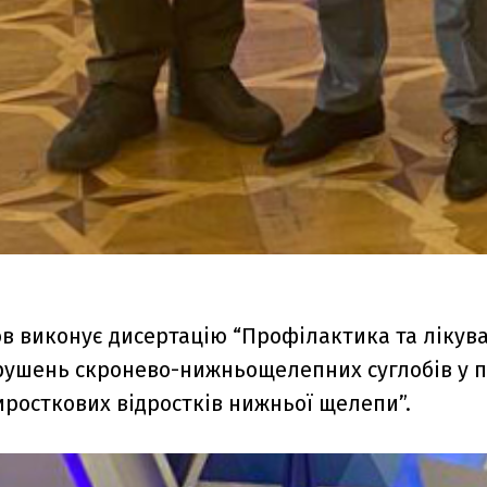
ов виконує дисертацію “Профілактика та лікув
рушень скронево-нижньощелепних суглобів у па
росткових відростків нижньої щелепи”.