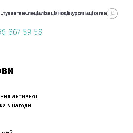
а
Студентам
Спеціалізація
Події
Курси
Пацієнтам
66 867 59 58
ови
ення активної
ка з нагоди
гомий