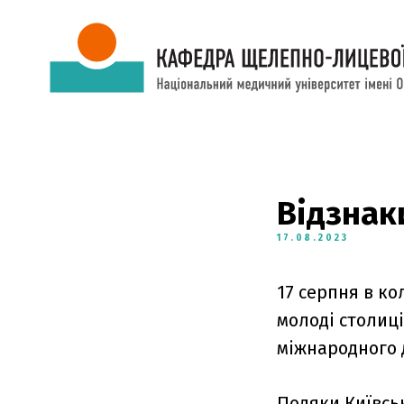
Відзнак
17.08.2023
17 серпня в ко
молоді столиці
міжнародного д
Подяки Київсь