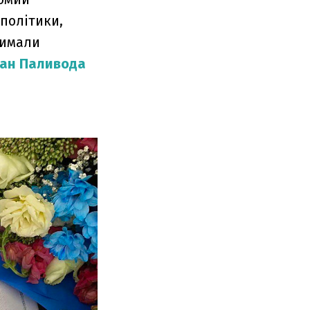
 політики,
римали
ан Паливода