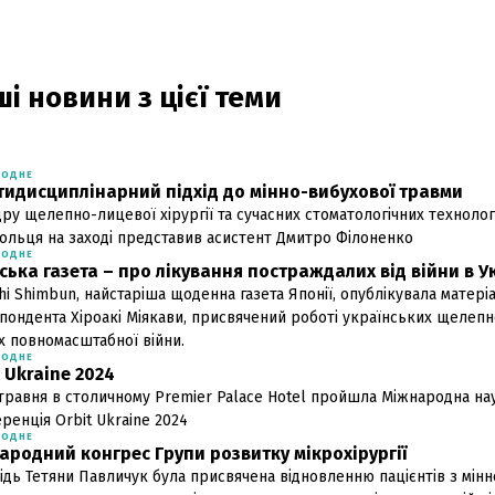
і новини з цієї теми
РОДНЕ
тидисциплінарний підхід до мінно-вибухової травми
ру щелепно-лицевої хірургії та сучасних стоматологічних технологі
ольця на заході представив асистент Дмитро Філоненко
РОДНЕ
ська газета – про лікування постраждалих від війни в У
chi Shimbun, найстаріша щоденна газета Японії, опублікувала матері
пондента Хіроакі Міякави, присвячений роботі українських щелепн
х повномасштабної війни.
РОДНЕ
 Ukraine 2024
 травня в столичному Premier Palace Hotel пройшла Міжнародна н
ренція Orbit Ukraine 2024
РОДНЕ
ародний конгрес Групи розвитку мікрохірургії
ідь Тетяни Павличук була присвячена відновленню пацієнтів з мін