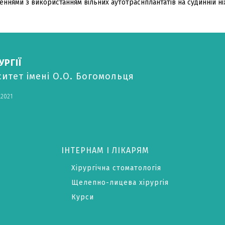
еннями з використанням вільних аутотраснплантатів на судинній ні
РГІЇ
итет імені О.О. Богомольця
.2021
ІНТЕРНАМ І ЛІКАРЯМ
Хірургічна стоматологія
Щелепно-лицева хірургія
Курси