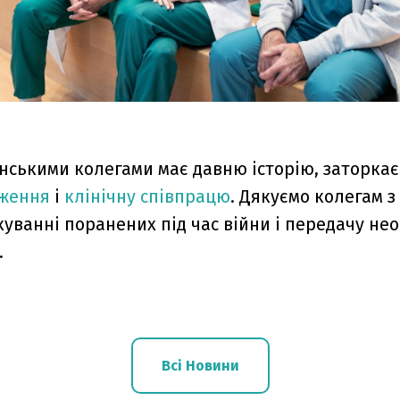
інськими колегами має давню історію, заторкає
дження
і
клінічну співпрацю
. Дякуємо колегам з
куванні поранених під час війни і передачу не
.
Всі Новини