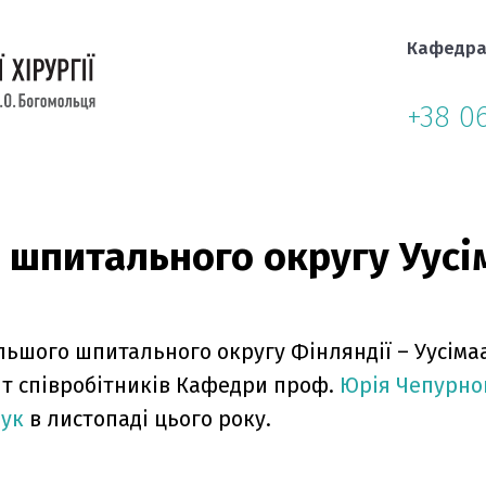
Кафедр
+38 0
о шпитального округу Уусі
ільшого шпитального округу Фінляндії – Уусім
зит співробітників Кафедри проф.
Юрія Чепурно
чук
в листопаді цього року.