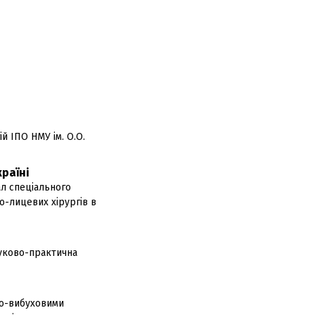
й ІПО НМУ ім. О.О.
країні
ал спеціального
о-лицевих хірургів в
ауково-практична
но-вибуховими