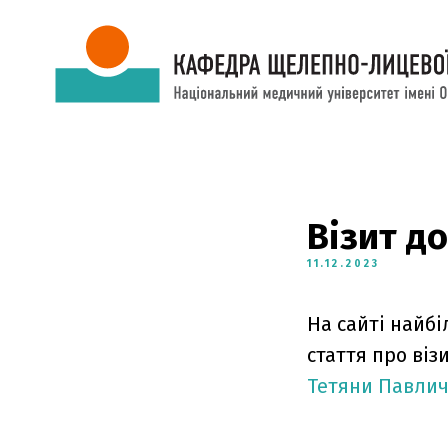
Візит д
11.12.2023
На сайті найб
стаття про ві
Тетяни Павли