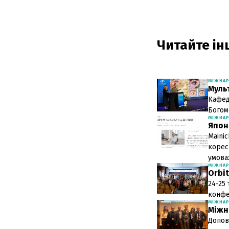
Читайте інш
МІЖНА
Муль
Кафед
Богом
МІЖНА
Япон
Maini
корес
умова
МІЖНА
Orbit
24-25
конфе
МІЖНА
Міжн
Допов