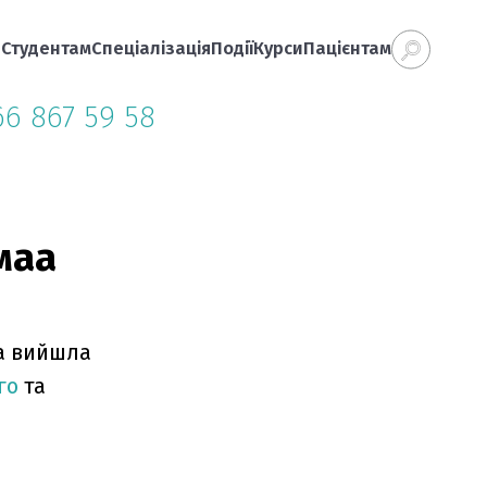
а
Студентам
Спеціалізація
Події
Курси
Пацієнтам
66 867 59 58
маа
аа вийшла
го
та