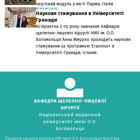
черговий модуль у місті Парма, Італія
МІЖНАРОДНЕ
Наукове стажування в Університеті
Гранади
Аспірантка 2-го року навчання Кафедри
щелепно-лицевої хірургії НМУ ім. О.О.
Богомольця Анна Жмурко проходить наукове
стажування за програмою Erasmus+ в
Університеті Гранади, Іспанія
КАФЕДРА ЩЕЛЕПНО-ЛИЦЕВОЇ
ХІРУРГІЇ
Національний медичний
університет імені О.О.
Богомольця
Створена наказом ректора НМУ імені О.О. Богомольця №429 від