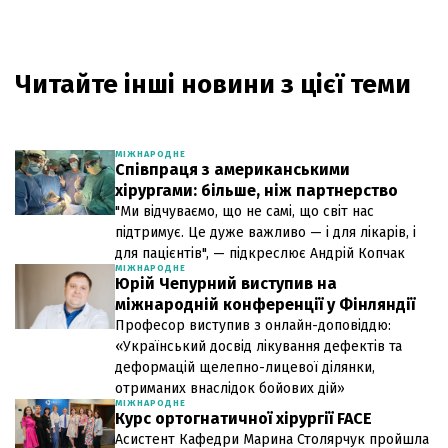
Читайте інші новини з цієї теми
МІЖНАРОДНЕ
Співпраця з американськими
хірургами: більше, ніж партнерство
"Ми відчуваємо, що не самі, що світ нас
підтримує. Це дуже важливо — і для лікарів, і
для пацієнтів", — підкреслює Андрій Копчак
МІЖНАРОДНЕ
Юрій Чепурний виступив на
міжнародній конференції у Фінляндії
Професор виступив з онлайн-доповіддю:
«Український досвід лікування дефектів та
деформацій щелепно-лицевої ділянки,
отриманих внаслідок бойових дій»
МІЖНАРОДНЕ
Курс ортогнатичної хірургії FACE
Асистент Кафедри Марина Столярчук пройшла