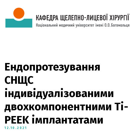
Ендопротезування
СНЩС
індивідуалізованими
двохкомпонентними Ti-
PEEK імплантатами
12.10.2021