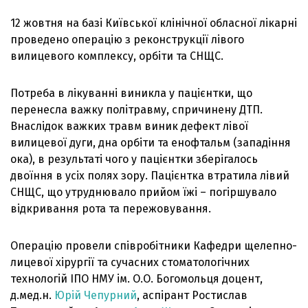
12 жовтня на базі Київської клінічної обласної лікарні
проведено операцію з реконструкції лівого
вилицевого комплексу, орбіти та СНЩС.
Потреба в лікуванні виникла у пацієнтки, що
перенесла важку політравму, спричинену ДТП.
Внаслідок важких травм виник дефект лівої
вилицевої дуги, дна орбіти та енофтальм (западіння
ока), в результаті чого у пацієнтки зберігалось
двоїння в усіх полях зору. Пацієнтка втратила лівий
СНЩС, що утруднювало прийом їжі – погіршувало
відкривання рота та пережовування.
Операцію провели співробітники Кафедри щелепно-
лицевої хірургії та сучасних стоматологічних
технологій ІПО НМУ ім. О.О. Богомольця доцент,
д.мед.н.
Юрій Чепурний
, аспірант Ростислав