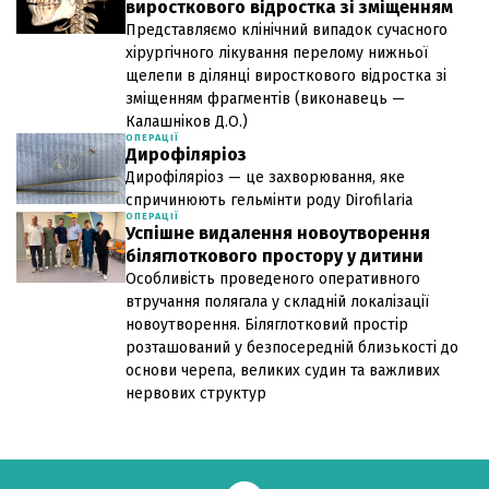
виросткового відростка зі зміщенням
Представляємо клінічний випадок сучасного
хірургічного лікування перелому нижньої
щелепи в ділянці виросткового відростка зі
зміщенням фрагментів (виконавець —
Калашніков Д.О.)
ОПЕРАЦІЇ
Дирофіляріоз
Дирофіляріоз — це захворювання, яке
спричинюють гельмінти роду Dirofilaria
ОПЕРАЦІЇ
Успішне видалення новоутворення
біляглоткового простору у дитини
Особливість проведеного оперативного
втручання полягала у складній локалізації
новоутворення. Біляглотковий простір
розташований у безпосередній близькості до
основи черепа, великих судин та важливих
нервових структур