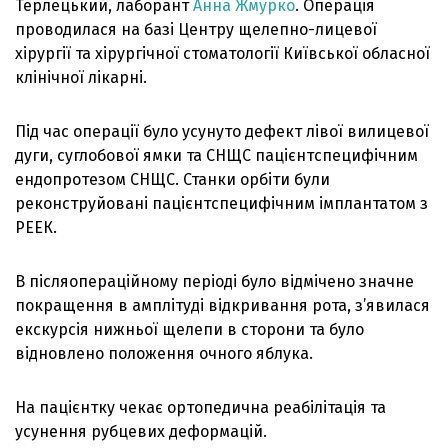
Терлецький, лаборант
Анна Жмурко
. Операція
проводилася на базі Центру щелепно-лицевої
хірургії та хірургічної стоматології Київської обласної
клінічної лікарні.
Під час операції було усунуто дефект лівої вилицевої
дуги, суглобової ямки та СНЩС пацієнтспецифічним
ендопротезом СНЩС. Станки орбіти були
реконструйовані пацієнтспецифічним імплантатом з
РЕЕК.
В післяопераційному періоді було відмічено значне
покращення в амплітуді відкривання рота, з’явилася
екскурсія нижньої щелепи в сторони та було
відновлено положення очного яблука.
На пацієнтку чекає ортопедична реабілітація та
усунення рубцевих деформацій.