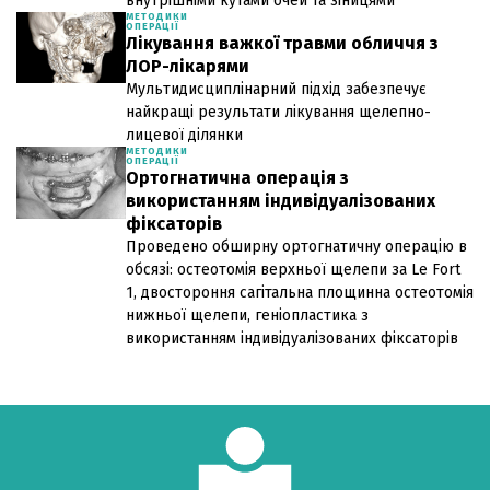
внутрішніми кутами очей та зіницями
МЕТОДИКИ
ОПЕРАЦІЇ
Лікування важкої травми обличчя з
ЛОР-лікарями
Мультидисциплінарний підхід забезпечує
найкращі результати лікування щелепно-
лицевої ділянки
МЕТОДИКИ
ОПЕРАЦІЇ
Ортогнатична операція з
використанням індивідуалізованих
фіксаторів
Проведено обширну ортогнатичну операцію в
обсязі: остеотомія верхньої щелепи за Le Fort
1, двостороння сагітальна площинна остеотомія
нижньої щелепи, геніопластика з
використанням індивідуалізованих фіксаторів