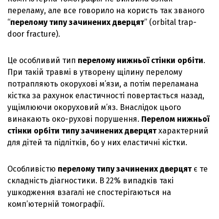
переламу, але все говорило на користь так званого
“
перелому типу зачинених дверцят
” (orbital trap-
door fracture).
Це особливий тип
перелому нижньої стінки орбіти
.
При такій травмі в утворену щілину перелому
потрапляють окорухові м’язи, а потім переламана
кістка за рахунок еластичності повертається назад,
ущімлюючи окоруховий м’яз. Внаслідок цього
винакають око-рухові порушення.
Перелом нижньої
стінки орбіти типу зачинених дверцят
характерний
для дітей та підлітків, бо у них еластичні кістки.
Особливістю
перелому типу зачинених дверцят
є те
складність діагностики. В 22% випадків такі
ушкодження взагалі не спостерігаються на
комп’ютерній томографії.