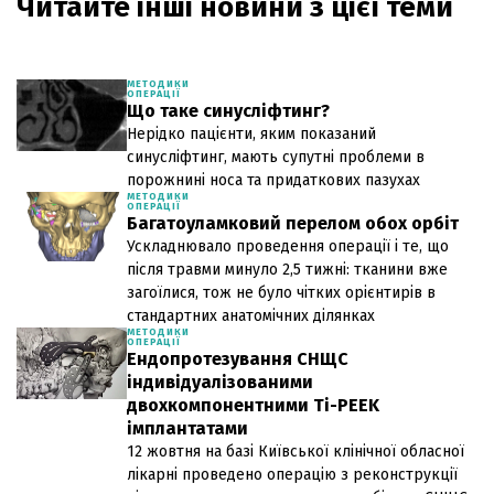
Читайте інші новини з цієї теми
МЕТОДИКИ
ОПЕРАЦІЇ
Що таке синусліфтинг?
Нерідко пацієнти, яким показаний
синусліфтинг, мають супутні проблеми в
порожнині носа та придаткових пазухах
МЕТОДИКИ
ОПЕРАЦІЇ
Багатоуламковий перелом обох орбіт
Ускладнювало проведення операції і те, що
після травми минуло 2,5 тижні: тканини вже
загоїлися, тож не було чітких орієнтирів в
стандартних анатомічних ділянках
МЕТОДИКИ
ОПЕРАЦІЇ
Ендопротезування СНЩС
індивідуалізованими
двохкомпонентними Ti-PEEK
імплантатами
12 жовтня на базі Київської клінічної обласної
лікарні проведено операцію з реконструкції