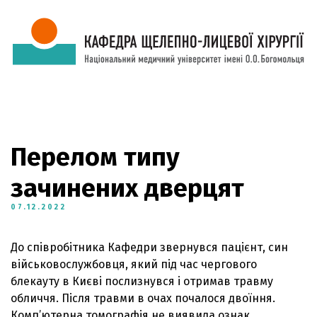
Перелом типу
зачинених дверцят
07.12.2022
До співробітника Кафедри звернувся пацієнт, син
військовослужбовця, який під час чергового
блекауту в Києві послизнувся і отримав травму
обличчя. Після травми в очах почалося двоїння.
Комп’ютерна томографія не виявила ознак