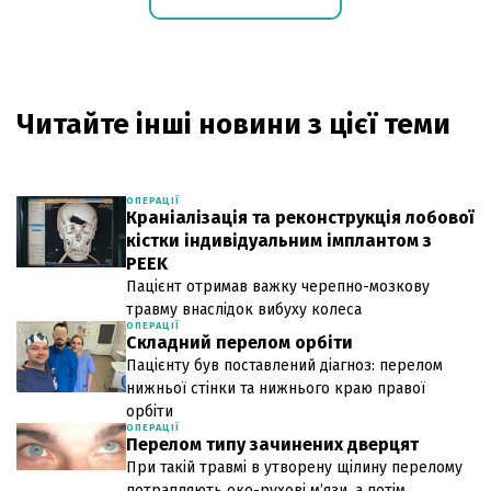
Читайте інші новини з цієї теми
ОПЕРАЦІЇ
Краніалізація та реконструкція лобової
кістки індивідуальним імплантом з
PEEK
Пацієнт отримав важку черепно-мозкову
травму внаслідок вибуху колеса
ОПЕРАЦІЇ
Складний перелом орбіти
Пацієнту був поставлений діагноз: перелом
нижньої стінки та нижнього краю правої
орбіти
ОПЕРАЦІЇ
Перелом типу зачинених дверцят
При такій травмі в утворену щілину перелому
потрапляють око-рухові м’язи, а потім