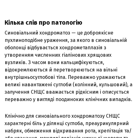
Кілька слів про патологію
Синовіальний хондроматоз — це доброякісне
пухлиноподібне ураження, за якого в синовіальній
оболонці відбувається хондрометаплазія з
утворенням численних гіалінових хрящових
вузликів. З часом вони кальцифікуються,
відокремлюються й перетворюються на вільні
внутрішньосуглобові тіла. Переважно уражаються
великі навантажені суглоби (колінний, кульшовий), а
залучення СНЩС вважається рідкісним і описується
переважно у вигляді поодиноких клінічних випадків.
Клінічно для синовіального хондроматозу СНЩС
характерні біль у ділянці суглоба, преаурикулярний
набряк, обмеження відкривання рота, крепітація та/