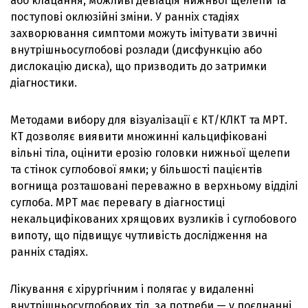
або клацання, можливі девіація нижньої щелепи та
поступові оклюзійні зміни. У ранніх стадіях
захворювання симптоми можуть імітувати звичні
внутрішньосуглобові розлади (дисфункцію або
дислокацію диска), що призводить до затримки
діагностики.
Методами вибору для візуалізації є КТ/КЛКТ та МРТ.
КТ дозволяє виявити множинні кальцифіковані
вільні тіла, оцінити ерозію головки нижньої щелепи
та стінок суглобової ямки; у більшості пацієнтів
вогнища розташовані переважно в верхньому відділі
суглоба. МРТ має перевагу в діагностиці
некальцифікованих хрящових вузликів і суглобового
випоту, що підвищує чутливість дослідження на
ранніх стадіях.
Лікування є хірургічним і полягає у видаленні
внутрішньосуглобових тіл, за потреби — у поєднанні