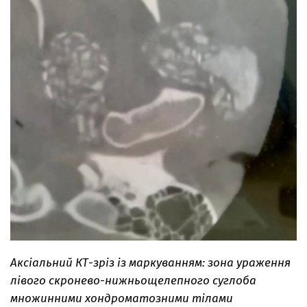
Аксіальний КТ-зріз із маркуванням: зона ураження
лівого скронево-нижньощелепного суглоба
множинними хондроматозними тілами