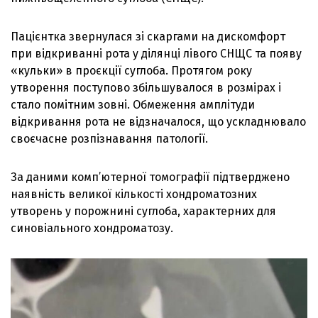
Пацієнтка звернулася зі скаргами на дискомфорт
при відкриванні рота у ділянці лівого СНЩС та появу
«кульки» в проєкції суглоба. Протягом року
утворення поступово збільшувалося в розмірах і
стало помітним зовні. Обмеження амплітуди
відкривання рота не відзначалося, що ускладнювало
своєчасне розпізнавання патології.
За даними комп’ютерної томографії підтверджено
наявність великої кількості хондроматозних
утворень у порожнині суглоба, характерних для
синовіального хондроматозу.