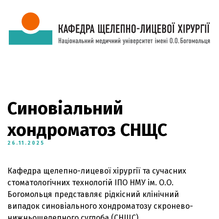
Синовіальний
хондроматоз СНЩС
26.11.2025
Кафедра щелепно-лицевої хірургії та сучасних
стоматологічних технологій ІПО НМУ ім. О.О.
Богомольця представляє рідкісний клінічний
випадок синовіального хондроматозу скронево-
нижньощелепного суглоба (СНЩС).