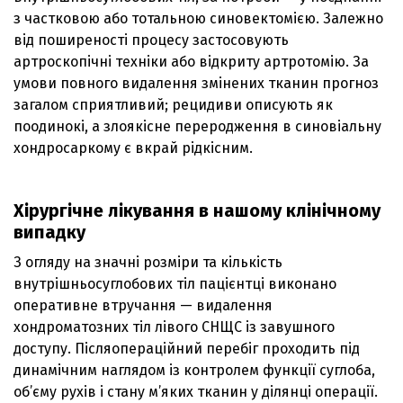
з частковою або тотальною синовектомією. Залежно
від поширеності процесу застосовують
артроскопічні техніки або відкриту артротомію. За
умови повного видалення змінених тканин прогноз
загалом сприятливий; рецидиви описують як
поодинокі, а злоякісне переродження в синовіальну
хондросаркому є вкрай рідкісним.
Хірургічне лікування в нашому клінічному
випадку
З огляду на значні розміри та кількість
внутрішньосуглобових тіл пацієнтці виконано
оперативне втручання — видалення
хондроматозних тіл лівого СНЩС із завушного
доступу. Післяопераційний перебіг проходить під
динамічним наглядом із контролем функції суглоба,
об’єму рухів і стану м’яких тканин у ділянці операції.