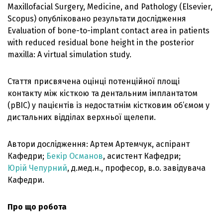
Maxillofacial Surgery, Medicine, and Pathology (Elsevier,
Scopus) опубліковано результати дослідження
Evaluation of bone-to-implant contact area in patients
with reduced residual bone height in the posterior
maxilla: A virtual simulation study.
Стаття присвячена оцінці потенційної площі
контакту між кісткою та дентальним імплантатом
(pBIC) у пацієнтів із недостатнім кістковим об’ємом у
дистальних відділах верхньої щелепи.
Автори дослідження: Артем Артемчук, аспірант
Кафедри;
Бекір Османов
, асистент Кафедри;
Юрій Чепурний
, д.мед.н., професор, в.о. завідувача
Кафедри.
Про що робота