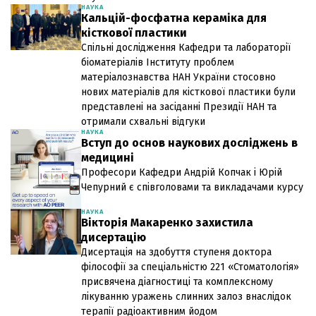
НАУКА
Кальцій-фосфатна кераміка для
кісткової пластики
Спільні дослідження Кафедри та лабораторії
біоматеріалів Інституту проблем
матеріалознавства НАН України стосовно
нових матеріалів для кісткової пластики були
представлені на засіданні Президії НАН та
отримали схвальні відгуки
НАУКА
Вступ до основ наукових досліджень в
медицині
Професори Кафедри Андрій Копчак і Юрій
Чепурний є співголовами та викладачами курсу
НАУКА
Вікторія Макаренко захистила
дисертацію
Дисертація на здобуття ступеня доктора
філософії за спеціальністю 221 «Стоматологія»
присвячена діагностиці та комплексному
лікуванню уражень слинних залоз внаслідок
терапії радіоактивним йодом