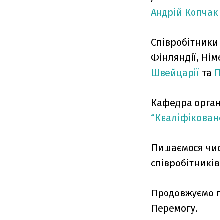
Андрій Копчак
Співробітники
Фінляндії, Нім
Швейцарії
та
П
Кафедра органі
“Кваліфікован
Пишаємося чис
співробітникі
Продовжуємо п
Перемогу.