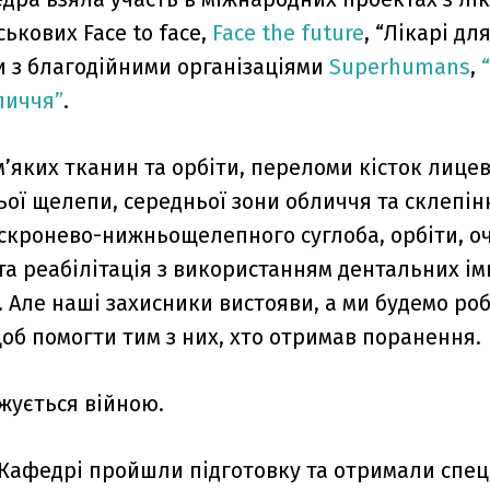
ькових Face to face,
Face the future
, “Лікарі дл
 з благодійними організаціями
Superhumans
,
личчя”
.
м’яких тканин та орбіти, переломи кісток лице
ої щелепи, середньої зони обличчя та склепін
 скронево-нижньощелепного суглоба, орбіти, о
та реабілітація з використанням дентальних ім
 Але наші захисники вистояви, а ми будемо роб
об помогти тим з них, хто отримав поранення.
жується війною.
 Кафедрі пройшли підготовку та отримали спец