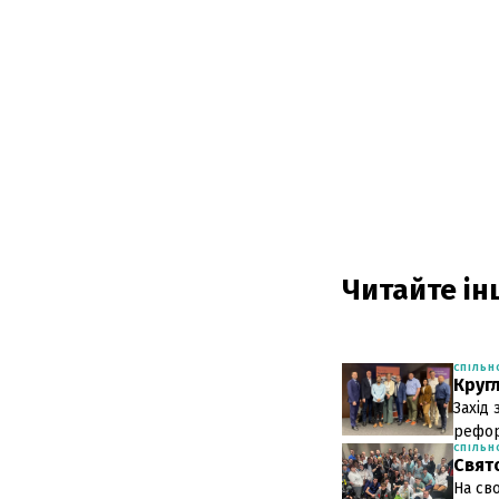
Читайте інш
СПІЛЬН
Кругл
Захід
рефор
СПІЛЬН
Свят
На св