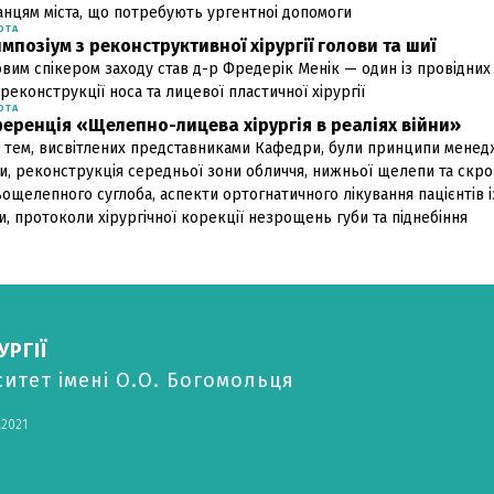
нцям міста, що потребують ургентноі допомоги
ОТА
импозіум з реконструктивної хірургії голови та шиї
вим спікером заходу став д-р Фредерік Менік — один із провідних 
 реконструкції носа та лицевої пластичної хірургії
ОТА
еренція «Щелепно-лицева хірургія в реаліях війни»
 тем, висвітлених представниками Кафедри, були принципи менед
и, реконструкція середньої зони обличчя, нижньої щелепи та скр
ощелепного суглоба, аспекти ортогнатичного лікування пацієнтів
и, протоколи хірургічної корекції незрощень губи та піднебіння
РГІЇ
итет імені О.О. Богомольця
.2021