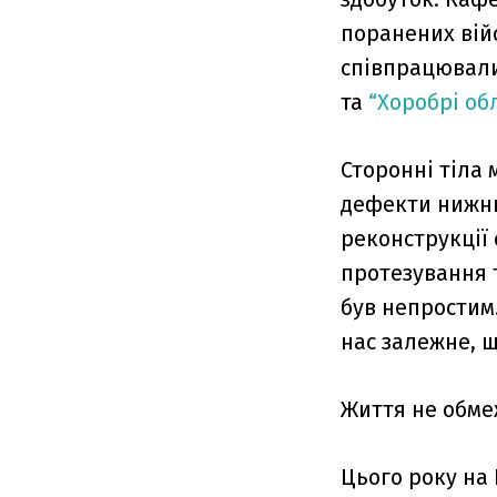
поранених війс
співпрацювали
та
“Хоробрі об
Сторонні тіла 
дефекти нижнь
реконструкції
протезування 
був непростим.
нас залежне, щ
Життя не обме
Цього року на