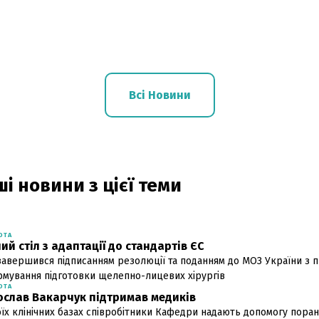
Всі Новини
і новини з цієї теми
ОТА
ий стіл з адаптації до стандартів ЄС
 завершився підписанням резолюції та поданням до МОЗ України з
мування підготовки щелепно-лицевих хірургів
ОТА
ослав Вакарчук підтримав медиків
оїх клінічних базах співробітники Кафедри надають допомогу поран