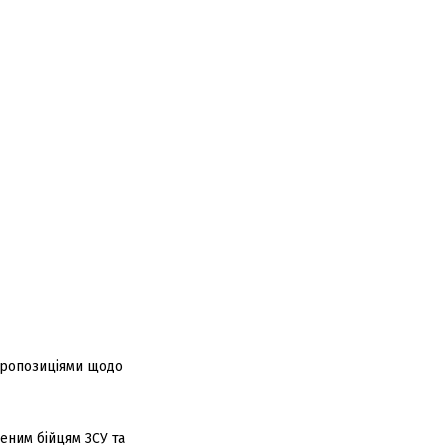
 пропозиціями щодо
еним бійцям ЗСУ та