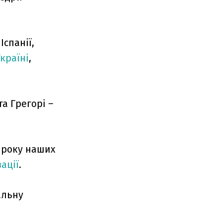
 Іспанії,
країні
,
а Грегорі –
 року наших
ації
.
альну