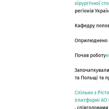
хірургічної ст
регіонів Украї
Кафедру попо
Оприлюднено 4
Почав роботу
н
Започаткували
та Польщі та 
Спільно з Ріст
платформі AO 
, співголовам