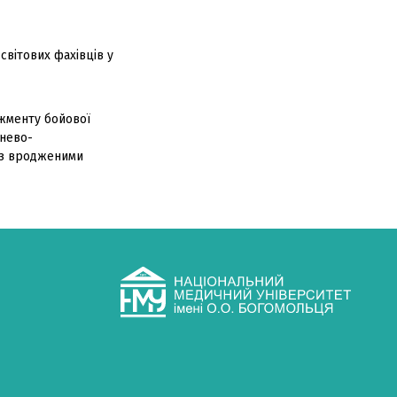
світових фахівців у
жменту бойової
онево-
 із вродженими