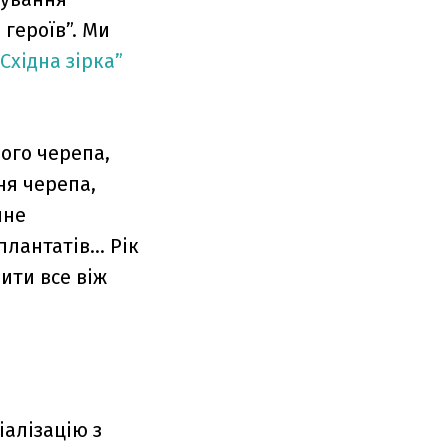
я героїв”. Ми
“Східна зірка”
вого черепа,
ня черепа,
чне
плантатів… Рік
ити все віж
іалізацію з