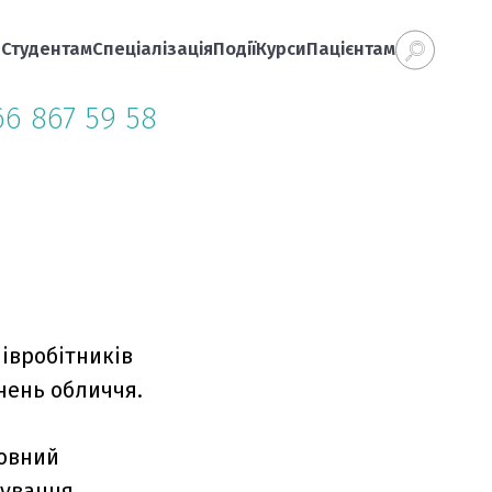
а
Студентам
Спеціалізація
Події
Курси
Пацієнтам
66 867 59 58
півробітників
нень обличчя.
ловний
кування