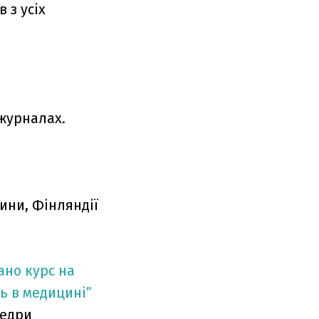
в з усіх
журналах.
ини, Фінляндії
ано курс на
ь в медицині”
федри