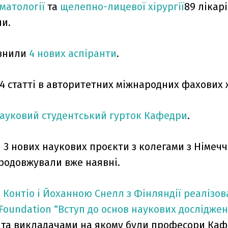
оматології
та
щелепно-лицевої хірургії
89 лікарі
ни.
внили
4 нових аспіранти
.
 статті в авторитетних міжнародних фахових 
ауковий студентський гурток Кафедри
.
 3 нових наукових проєкти з колегами з Німечч
продовжували вже наявні.
о Контіо і Йоханною Снелл з Фінляндії реалізов
Foundation “Вступ до основ наукових досліджен
и та викладачами на якому були професори Ка