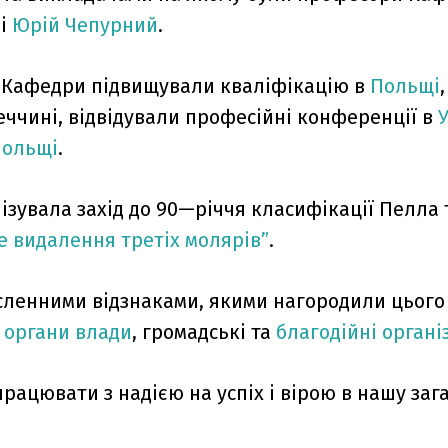
і
Юрій Чепурний
.
 Кафедри підвищували кваліфікацію в
Польщі
,
еччині, відвідували професійні конференції в
У
ольщі
.
зувала захід до 90—річчя класифікації Пелла т
е видалення третіх молярів”
.
ленними відзнаками, якими нагородили цього
в
органи влади
, громадські та
благодійні організ
рацювати з надією на успіх і вірою в нашу заг