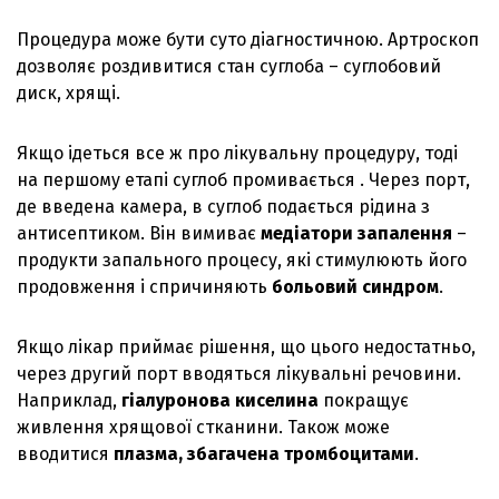
Процедура може бути суто діагностичною. Артроскоп
дозволяє роздивитися стан суглоба – суглобовий
диск, хрящі.
Якщо ідеться все ж про лікувальну процедуру, тоді
на першому етапі суглоб промивається . Через порт,
де введена камера, в суглоб подається рідина з
антисептиком. Він вимиває
медіатори запалення
–
продукти запального процесу, які стимулюють його
продовження і спричиняють
больовий синдром
.
Якщо лікар приймає рішення, що цього недостатньо,
через другий порт вводяться лікувальні речовини.
Наприклад,
гіалуронова киселина
покращує
живлення хрящової стканини. Також може
вводитися
плазма, збагачена тромбоцитами
.