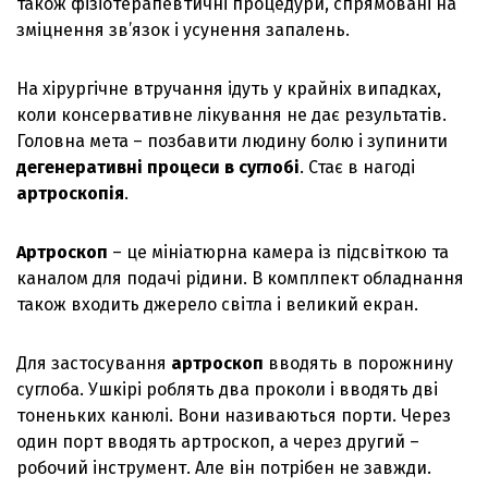
також фізіотерапевтичні процедури, спрямовані на
зміцнення зв’язок і усунення запалень.
На хірургічне втручання ідуть у крайніх випадках,
коли консервативне лікування не дає результатів.
Головна мета – позбавити людину болю і зупинити
дегенеративні процеси в суглобі
. Стає в нагоді
артроскопія
.
Артроскоп
– це мініатюрна камера із підсвіткою та
каналом для подачі рідини. В комплпект обладнання
також входить джерело світла і великий екран.
Для застосування
артроскоп
вводять в порожнину
суглоба. Ушкірі роблять два проколи і вводять дві
тоненьких канюлі. Вони називаються порти. Через
один порт вводять артроскоп, а через другий –
робочий інструмент. Але він потрібен не завжди.