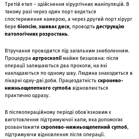
Третій етап – здійснення хірургічних маніпуляцій. В
такому разі через один порт ведеться
спостереження камерою, а через другий порт хірург
бере
біопсію
,
зшиває диск
, проводть
деструкцію
патологічних розростань
.
Втручання проводится під загальним знеболенням.
Процедура
артроскопії
майже безшовна: після
операції залишаються два проколи, на які
накладаються по одному шву. Людина знаходиться в
лікарні одну-дві доби. Працездатність
скронево-
нижньощелепного суглоба
відновлюється
практично одразу.
В післяопераційному періоді обов’язковим є
виготовлення підтримуючої капи, яка допомогає
розвантажити
скропево-нижньощелепний суглоб
,
підтримуючи відновлення після операції.