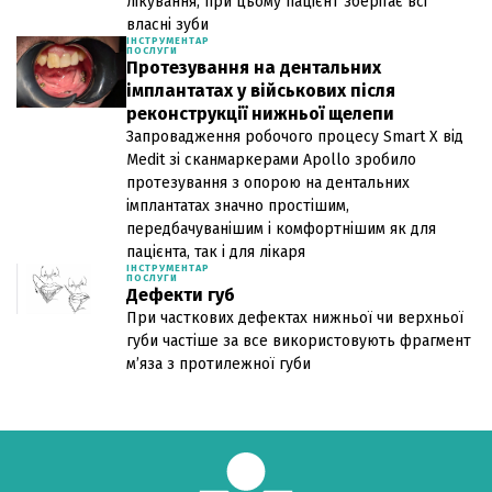
лікування, при цьому пацієнт зберігає всі
власні зуби
ІНСТРУМЕНТАР
ПОСЛУГИ
Протезування на дентальних
імплантатах у військових після
реконструкції нижньої щелепи
Запровадження робочого процесу Smart X від
Medit зі сканмаркерами Apollo зробило
протезування з опорою на дентальних
імплантатах значно простішим,
передбачуванішим і комфортнішим як для
пацієнта, так і для лікаря
ІНСТРУМЕНТАР
ПОСЛУГИ
Дефекти губ
При часткових дефектах нижньої чи верхньої
губи частіше за все використовують фрагмент
м’яза з протилежної губи