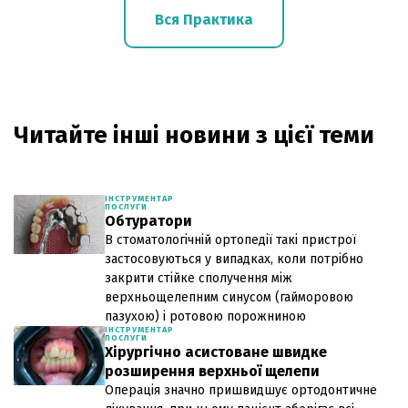
Вся Практика
Читайте інші новини з цієї теми
ІНСТРУМЕНТАР
ПОСЛУГИ
Обтуратори
В стоматологічній ортопедії такі пристрої
застосовуються у випадках, коли потрібно
закрити стійке сполучення між
верхньощелепним синусом (гайморовою
пазухою) і ротовою порожниною
ІНСТРУМЕНТАР
ПОСЛУГИ
Хірургічно асистоване швидке
розширення верхньої щелепи
Операція значно пришвидшує ортодонтичне