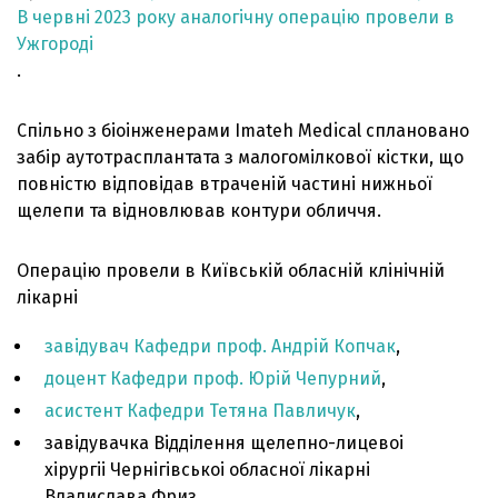
В червні 2023 року аналогічну операцію провели в
Ужгороді
.
Спільно з біоінженерами Imateh Medical сплановано
забір аутотрасплантата з малогомілкової кістки, що
повністю відповідав втраченій частині нижньої
щелепи та відновлював контури обличчя.
Операцію провели в Київській обласній клінічній
лікарні
завідувач Кафедри проф. Андрій Копчак
,
доцент Кафедри проф. Юрій Чепурний
,
асистент Кафедри Тетяна Павличук
,
завідувачка Відділення щелепно-лицевоі
хірургіі Чернігівськоі обласної лікарні
Владислава Фриз,