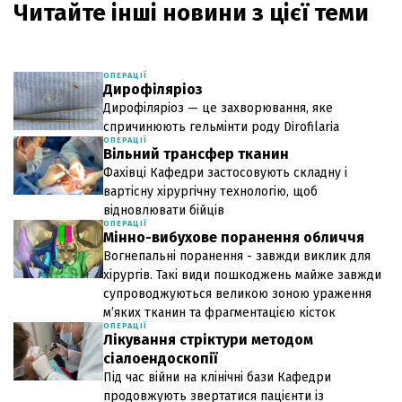
Читайте інші новини з цієї теми
ОПЕРАЦІЇ
Дирофіляріоз
Дирофіляріоз — це захворювання, яке
спричинюють гельмінти роду Dirofilaria
ОПЕРАЦІЇ
Вільний трансфер тканин
Фахівці Кафедри застосовують складну і
вартісну хірургічну технологію, щоб
відновлювати бійців
ОПЕРАЦІЇ
Мінно-вибухове поранення обличчя
Вогнепальні поранення - завжди виклик для
хірургів. Такі види пошкоджень майже завжди
супроводжуються великою зоною ураження
м’яких тканин та фрагментацією кісток
ОПЕРАЦІЇ
Лікування стріктури методом
сіалоендоскопії
Під час війни на клінічні бази Кафедри
продовжують звертатися пацієнти із