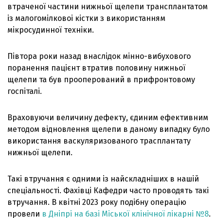
втраченої частини нижньої щелепи трансплантатом
із малогомілковоі кістки з використанням
мікросудинної техніки.
Півтора роки назад внаслідок мінно-вибухового
поранення пацієнт втратив половину нижньої
щелепи та був прооперований в прифронтовому
госпіталі.
Враховуючи величину дефекту, єдиним ефективним
методом відновлення щелепи в даному випадку було
використання васкуляризованого трасплантату
нижньої щелепи.
Такі втручання є одними із найскладніших в нашій
спеціальності. Фахівці Кафедри часто проводять такі
втручання. В квітні 2023 року подібну операцію
провели
в Дніпрі на базі Міської клінічної лікарні №8
.